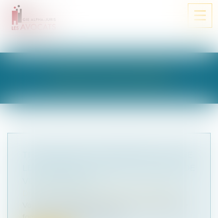
Ouvri
le
men
LES ACTUALITÉS
TRANSMISSION D'ENTREPRISE : CE QUE
LES TRIBUNAUX EXIGENT VRAIMENT DE
VOTRE HOLDING
Droit des sociétés
/
Transmission d’entreprise
Vous envisagez de transmettre votre entreprise
familiale en bénéficiant du pa...