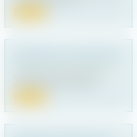
Lire la suite
TRANSMISSION : « C’EST UNE PHASE DE
DÉVELOPPEMENT DE L’ENTREPRISE »
Droit des sociétés
/
Transmission d’entreprise
D’ici 2030, plus de 370 000 entreprises
pourraient être transmises en France....
Lire la suite