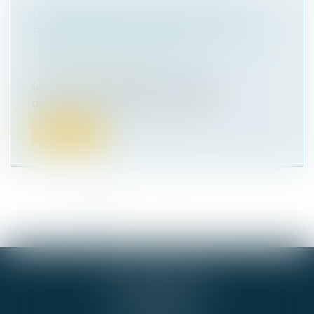
LOI DE SIMPLIFICATION DE LA VIE
ÉCONOMIQUE: CE QUI CHANGE POUR
LES BAUX COMMERCIAUX
Actualités du cabinet
Les 14 et 15 avril 2026, le Parlement a
définitivement adopté la loi de simpl...
Lire la suite
<<
<
1
2
3
4
5
6
7
...
>
>>
GIE ALPHA-JURIS
54 RUE DE BEL AIR
44000 NANTES