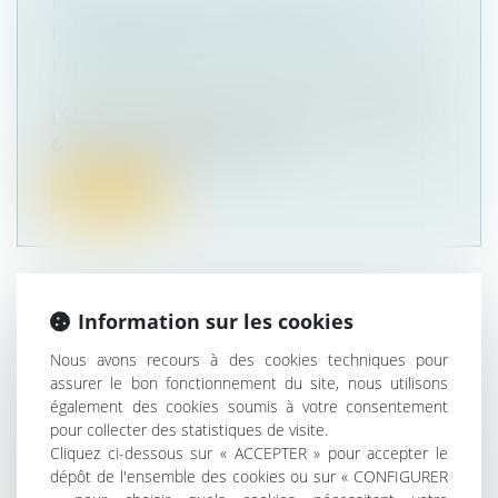
PROCÉDURE DE « RESCRIT VALEUR » :
POUR LES PME, LE SILENCE DE
L’ADMINISTRATION VAUT ACCEPTATION
Droit des sociétés
/
Transmission d’entreprise
L'absence de réponse expresse dans un délai de
6 mois à la demande de rescrit...
Lire la suite
Information sur les cookies
TRANSMISSION D’ENTREPRISE : L’ÉTAT
Nous avons recours à des cookies techniques pour
ALLÈGE LES RÈGLES POUR FACILITER
assurer le bon fonctionnement du site, nous utilisons
LES REPRISES
également des cookies soumis à votre consentement
Droit des sociétés
/
Transmission d’entreprise
pour collecter des statistiques de visite.
Cliquez ci-dessous sur « ACCEPTER » pour accepter le
Transmission. Près de 500 000 dirigeants
dépôt de l'ensemble des cookies ou sur « CONFIGURER
partiront à la retraite au cours des...