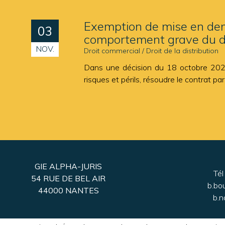
Exemption de mise en demeu
03
comportement grave du d
NOV.
Droit commercial
/
Droit de la distribution
Dans une décision du 18 octobre 2023,
risques et périls, résoudre le contrat par
GIE ALPHA-JURIS
Tél
54 RUE DE BEL AIR
b.bo
44000 NANTES
b.n