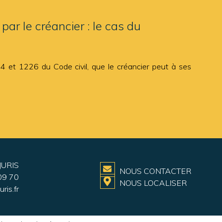
ar le créancier : le cas du
4 et 1226 du Code civil, que le créancier peut à ses
JURIS
NOUS CONTACTER
09 70
NOUS LOCALISER
ris.fr