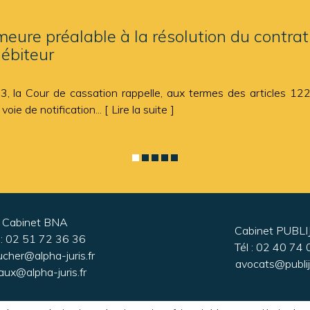
re préalable à la résolution du contrat p
ébiteur
 la Cour de cassation rappelle, aux termes des articles 122
 voie de notification...
Lire la suite
Cabinet BNA
Cabinet PUBLI
 :
02 51 72 36 36
Tél :
02 40 74 
ucher@alpha-juris.fr
avocats@publiju
aux@alpha-juris.fr