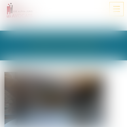
Ouvri
le
men
LES ACTUALITÉS