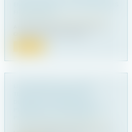
ENJEU MAJEUR POUR LES ENTREPRISES
FRANCILIENNES
Droit des sociétés
/
Transmission d’entreprise
A l'occasion des 100 ans du réseau CMA, la
Chambre de métiers et de l'artisan...
Lire la suite
LES MANAGERS DE LA SOCIÉTÉ
TENNISPRO REPRENNENT LA
DIRECTION DE L'ENTREPRISE ET
PRÉSERVENT L'EMPLOI APRÈS UNE
PROCÉDURE DE SAUVEGARDE
Droit des sociétés
/
Transmission d’entreprise