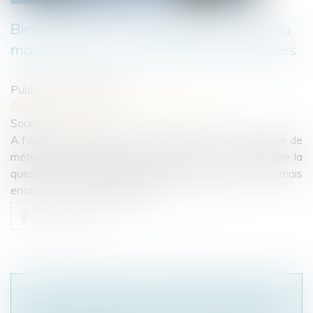
Bien anticiper sa transmission, un enjeu
majeur pour les entreprises franciliennes
Publié le :
30/06/2025
Droit des sociétés
/
Transmission d’entreprise
Source :
www.jss.fr
A l'occasion des 100 ans du réseau CMA, la Chambre de
métiers et de l'artisanat Île-de-France a mis en lumière la
question de la reprise des entreprise. Un sujet crucial, mais
encore trop souvent négligé...
Lire la suite
BIEN ANTICIPER SA TRANSMISSION, UN