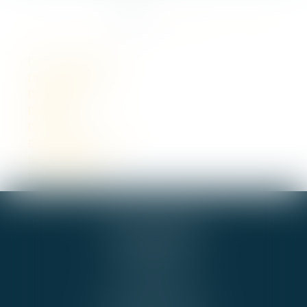
<<
<
1
2
3
4
5
6
7
...
>
>>
Droit commercial
Droit de la famille
Droit pénal
Droit public
Droit rural
Droit des transports
Droit immobilier
Droit du travail
GIE ALPHA-JURIS
54 RUE DE BEL AIR
44000 NANTES
Cabinet BNA
Tél :
02 51 72 36 36
b.boucher@alpha-juris.fr