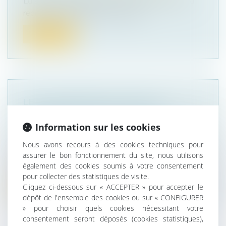
La société TENNISPRO, est fière d'annoncer sa
reprise par son équipe de manag...
Lire la suite
LE GOUVERNEMENT LANCE UN
BAROMÈTRE ANNUEL POUR LA
Information sur les cookies
TRANSMISSION D’ENTREPRISE
Droit des sociétés
/
Transmission d’entreprise
Nous avons recours à des cookies techniques pour
Face au vieillissement des dirigeants et aux
assurer le bon fonctionnement du site, nous utilisons
également des cookies soumis à votre consentement
enjeux de transmission d'entrepr...
pour collecter des statistiques de visite.
Cliquez ci-dessous sur « ACCEPTER » pour accepter le
Lire la suite
dépôt de l'ensemble des cookies ou sur « CONFIGURER
» pour choisir quels cookies nécessitant votre
consentement seront déposés (cookies statistiques),