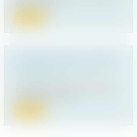
Bpifrance fait de la ce...
Lire la suite
ENTREPRISES FAMILIALES : COMMENT
ASSURER LEUR TRANSMISSION ET
LEUR PÉRENNITÉ ?
Droit des sociétés
/
Transmission d’entreprise
Essentielles à l’économie française, les PME et
ETI familiales sont confronté...
Lire la suite