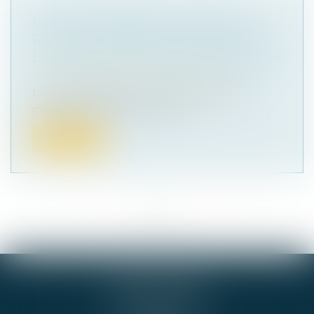
LOI DE PROTECTION DU POUVOIR
D'ACHAT : MESURES POUR CONTENIR
LA HAUSSE DES LOYERS COMMERCIAUX
Droit commercial
/
Baux commerciaux
La loi « pouvoir d’achat » comporte diverses
mesures fiscales et sociales vis...
Lire la suite
<<
<
...
80
81
82
83
84
85
86
...
>
>>
GIE ALPHA-JURIS
54 RUE DE BEL AIR