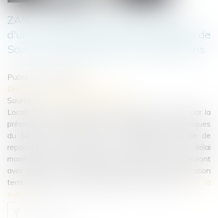
ZAN : des sénateurs veulent reporter
d'un an le délai laissé aux conférences de
Scot pour transmettre leurs propositions
Publié le :
15/09/2022
Droit public
/
Droit de l'urbanisme
Source :
www.banquedesterritoires.fr
Localtis : Une proposition de loi déposée le 5 août par la
présidente LR de la commission des affaires économiques
du Sénat et plusieurs de ses collègues préconise de
repousser d'un an, jusqu'au 22 octobre 2023, le délai
maximal à l'issue duquel les conférences des Scot devront
avoir transmis à la région leurs propositions d'application
territoriale du zéro artificialisation nette (ZAN)...
Lire la
suite