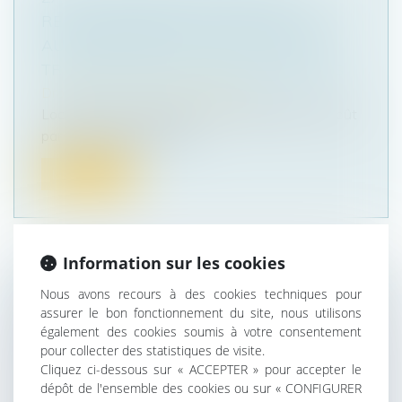
REPORTER D'UN AN LE DÉLAI LAISSÉ
AUX CONFÉRENCES DE SCOT POUR
TRANSMETTRE LEURS PROPOSITIONS
Droit public
/
Droit de l'urbanisme
Localtis : Une proposition de loi déposée le 5 août
par la présidente LR de l...
Lire la suite
Information sur les cookies
UNE EURL AYANT UNE ACTIVITÉ
Nous avons recours à des cookies techniques pour
assurer le bon fonctionnement du site, nous utilisons
D'AGENT COMMERCIAL N'EST
également des cookies soumis à votre consentement
PAS DISSOUTE AU DÉCÈS DE SON
pour collecter des statistiques de visite.
ASSOCIÉ
Cliquez ci-dessous sur « ACCEPTER » pour accepter le
dépôt de l'ensemble des cookies ou sur « CONFIGURER
Droit des sociétés
/
Transmission d’entreprise