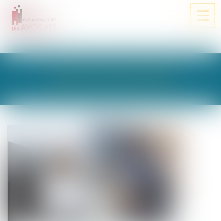
Ouvri
le
men
LES ACTUALITÉS