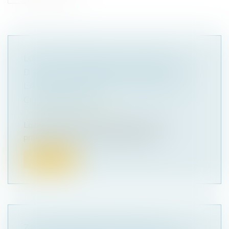
LOI DE PROTECTION DU POUVOIR
D'ACHAT : MESURES POUR FACILITER
LA RÉSILIATION DES CONTRATS DE
CONSOMMATION
Droit de la consommation
La loi portant mesures d'urgence pour la
protection du pouvoir d'achat compor...
Lire la suite
ZAN : DES SÉNATEURS VEULENT