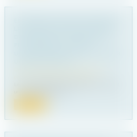
EN PRÉSENCE D’AVANCES DÉPASSANT
LA VALEUR DE RACHAT DU CONTRAT
D’ASSURANCE-VIE, L’ASSUREUR NE
PEUT MODIFIER LE CONTRAT
UNILATÉRALEMENT POUR S’OCTROYER
UN DROIT DE RACHAT
Droit de la famille, des personnes et de leur
patrimoine
/
Patrimoine et succession
Le 17 avril 1996, par l'intermédiaire d'un courtier,
un homme avait souscrit...
Lire la suite