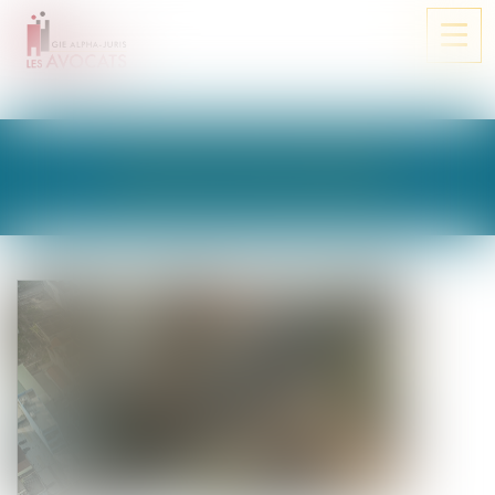
Ouvri
le
men
LES ACTUALITÉS