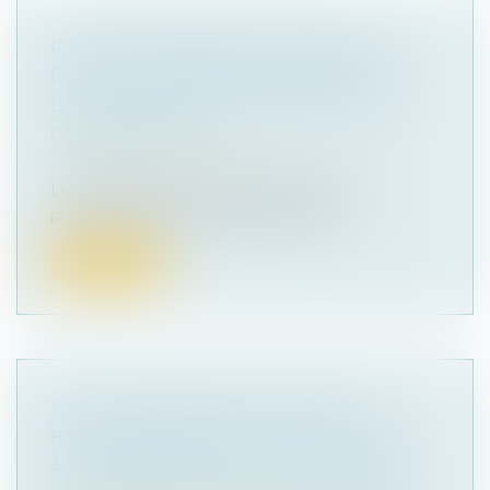
LOI DE PROTECTION DU POUVOIR
D'ACHAT : MESURES POUR FACILITER
LA RÉSILIATION DES CONTRATS DE
CONSOMMATION
Droit de la consommation
La loi portant mesures d'urgence pour la
protection du pouvoir d'achat compor...
Lire la suite
ZAN : DES SÉNATEURS VEULENT
REPORTER D'UN AN LE DÉLAI LAISSÉ
AUX CONFÉRENCES DE SCOT POUR