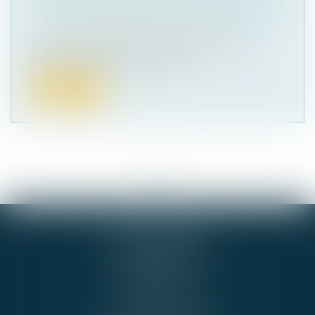
LA HAUSSE DES LOYERS COMMERCIAUX
Droit commercial
/
Baux commerciaux
La loi « pouvoir d’achat » comporte diverses
mesures fiscales et sociales vis...
Lire la suite
<<
<
...
80
81
82
83
84
85
86
...
>
>>
GIE ALPHA-JURIS
54 RUE DE BEL AIR
44000 NANTES
Cabinet BNA
Tél :
02 51 72 36 36