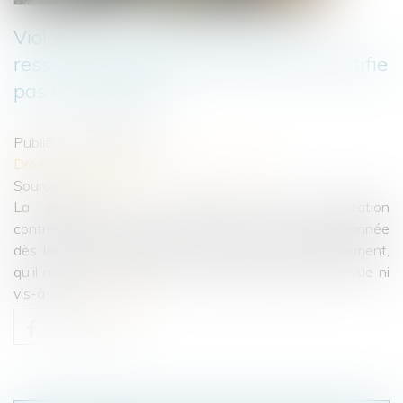
Violation du cahier des charges : le
ressenti négatif du coloti voisin ne justifie
pas la démolition
Publié le :
14/09/2022
Droit immobilier
/
Droit de la construction
Source :
www.efl.fr
La démolition d’un immeuble collectif d’habitation
contrevenant au cahier des charges est disproportionnée
dès lors que l’immeuble est dans l’esprit du lotissement,
qu’il n’occasionne pour les voisins aucune perte de vue ni
vis-à-vis...
Lire la suite