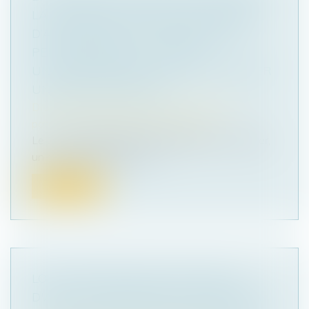
LA VALEUR DE RACHAT DU CONTRAT
D’ASSURANCE-VIE, L’ASSUREUR NE
PEUT MODIFIER LE CONTRAT
UNILATÉRALEMENT POUR S’OCTROYER
UN DROIT DE RACHAT
Droit de la famille, des personnes et de leur
patrimoine
/
Patrimoine et succession
Le 17 avril 1996, par l'intermédiaire d'un courtier,
un homme avait souscrit...
Lire la suite
LOI DE PROTECTION DU POUVOIR
D'ACHAT : MESURES POUR CONTENIR