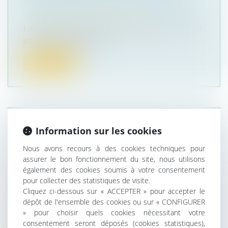
TRANSMETTRE LEURS PROPOSITIONS
Droit public
/
Droit de l'urbanisme
Localtis : Une proposition de loi déposée le 5 août
par la présidente LR de l...
Lire la suite
UNE EURL AYANT UNE ACTIVITÉ
Information sur les cookies
D'AGENT COMMERCIAL N'EST
Nous avons recours à des cookies techniques pour
PAS DISSOUTE AU DÉCÈS DE SON
assurer le bon fonctionnement du site, nous utilisons
également des cookies soumis à votre consentement
ASSOCIÉ
pour collecter des statistiques de visite.
Droit des sociétés
/
Transmission d’entreprise
Cliquez ci-dessous sur « ACCEPTER » pour accepter le
L’EURL exerçant une activité d’agent commercial
dépôt de l'ensemble des cookies ou sur « CONFIGURER
n’a pas droit à l’indemnité d...
» pour choisir quels cookies nécessitant votre
consentement seront déposés (cookies statistiques),