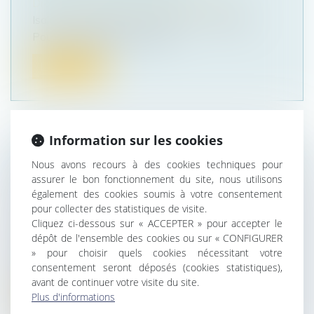
Droit immobilier
/
Droit de la construction
Isolation, menuiseries, ventilation, chauffage...
Pour encourager la rénovati...
Lire la suite
Information sur les cookies
PRESCRIPTION DE L’ACTION EN
Nous avons recours à des cookies techniques pour
RESTITUTION APRÈS ANNULATION DU
assurer le bon fonctionnement du site, nous utilisons
également des cookies soumis à votre consentement
TESTAMENT
pour collecter des statistiques de visite.
Droit de la famille, des personnes et de leur
Cliquez ci-dessous sur « ACCEPTER » pour accepter le
patrimoine
/
Patrimoine et succession
dépôt de l'ensemble des cookies ou sur « CONFIGURER
Les ayants droit d’un légataire universel, institué
» pour choisir quels cookies nécessitant votre
par testament olographe,...
consentement seront déposés (cookies statistiques),
avant de continuer votre visite du site.
Lire la suite
Plus d'informations