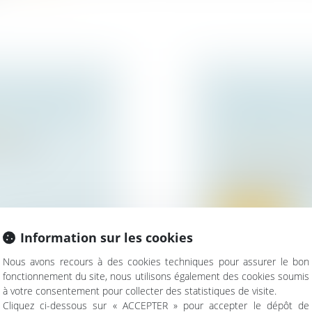
TS SOCIALES DE
CHARGES DE CO
ES FORMALITÉS
SÉCURISER LA
ise
FOND APRÈS L’
elatif aux
Actualités du cabin
Un levier efficace p
copropriété Les impa
Lire la suite
Information sur les cookies
Nous avons recours à des cookies techniques pour assurer le bon
fonctionnement du site, nous utilisons également des cookies soumis
à votre consentement pour collecter des statistiques de visite.
 COMMENT
Cliquez ci-dessous sur « ACCEPTER » pour accepter le dépôt de
OBJECTIF REPRI