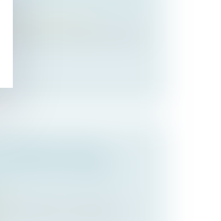
SES
/
Transmission d’entreprise
nie devrait voir un nombre très important
U PAIEMENT DU LOYER
PAS DE MISE EN DEMEURE
RSQUE LE LOCAL DEVIENT
et
it commercial Cour de cassation, 3e