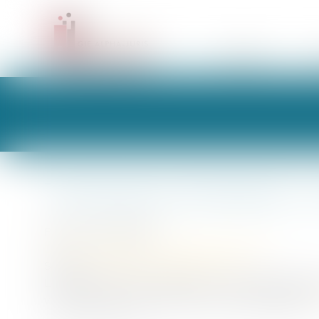
CABINET
Transmission d’entreprise :
Publié le :
18/05/2026
Droit des sociétés
/
Transmission d’entreprise
Source :
www.ventes-entreprises.com
La transmission d’une société est une étape importante
volonté de croissance externe ou d’une réorganisation 