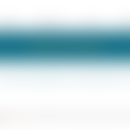
ÉQUIPE
EXPERTISES
ACTUS
HON
LES ACTUALITÉS
 comment préparer sereinement la 
 dans la vie d’un dirigeant. Qu’il s’agisse d’un départ à la r
...
Lire la suite