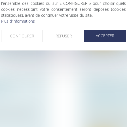
l'ensemble des cookies ou sur « CONFIGURER » pour choisir quels
SION DE SA
DES ENTREPRI
cookies nécessitant votre consentement seront déposés (cookies
Droit des sociétés
statistiques), avant de continuer votre visite du site.
La prochaine décen
ise
Plus d'informations
de dirigeants d’e...
ape importante dans
ACCEPTER
CONFIGURER
REFUSER
Lire la suite
E : LA
SUSPENSION D
ORME
COMMERCIAL : 
NÉCESSAIRE LO
INEXPLOITABLE
ambre commerciale
Actualités du cabin
Bail commercial/Dro