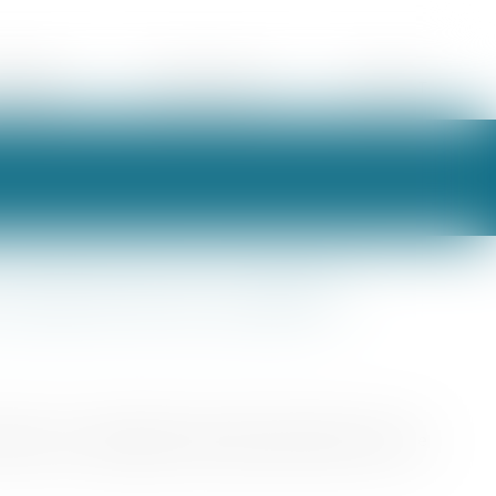
ORAIRES
ESPACE CLIENT
CONTACT
cession de sa société ?
etraite, d’un changement de projet professionnel, d’une