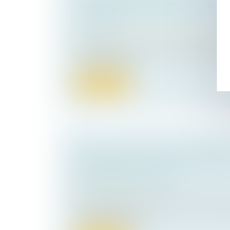
PRÉPARER SEREINEMENT LA CES
SOCIÉTÉ ?
Droit des sociétés
/
Transmission d’entrepr
La transmission d’une société est une ét
la vie d’un dirig...
Lire la suite
SOUS-LOCATION AIRBNB INTERDIT
RESPONSABILITÉ DE LA PLATEF
DÉSORMAIS POSSIBLE
Actualités du cabinet
Par deux arrêts du 7 janvier 2026, la ch
de la Cour de cassa...