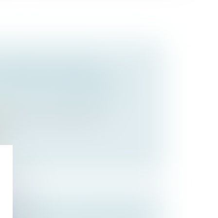
PROPRIÉTÉ IMPAYÉES :
 PROCÉDURE ACCÉLÉRÉE AU
AVIS DU 12 DÉCEMBRE 2024
et
our préserver la trésorerie de la
...
SE : FACILITER LA TRANSMISSION