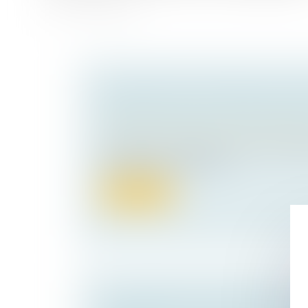
PUBLICITÉ DES CESSIONS DE PAR
SOCIÉTÉS CIVILES : DE NOUVELL
Droit des sociétés
/
Transmission d’entrepr
Un décret n° 2026-340 du 30 avril 2026 r
formalités des entreprises...
Lire la suite
TRANSMISSION D’ENTREPRISE :