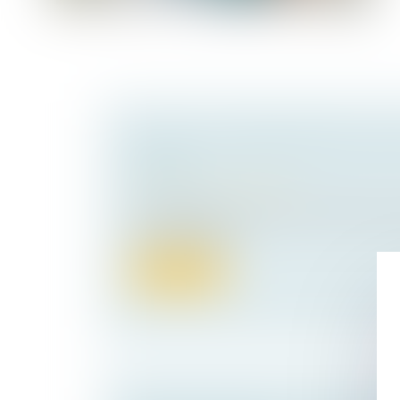
SOLDES : CONSOMMATEURS, QUE
DROITS ?
Droit de la consommation
Les soldes sont l’occasion de faire de bonn
consommateurs...
Lire la suite