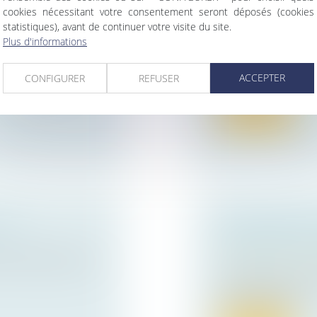
UN BIEN REÇU
L’IMPACT DE L’
cookies nécessitant votre consentement seront déposés (cookies
statistiques), avant de continuer votre visite du site.
LITTORAL
Plus d'informations
ur patrimoine
/
Droit public
/
Droit 
La législation récen
ACCEPTER
CONFIGURER
REFUSER
succession, de
non néglige...
Lire la suite
ALE
ENTREPRENEUR 
TRANSFERT DE
z a sélectionné pour
Droit des sociétés
Un décret et un arr
rendre opposabl...