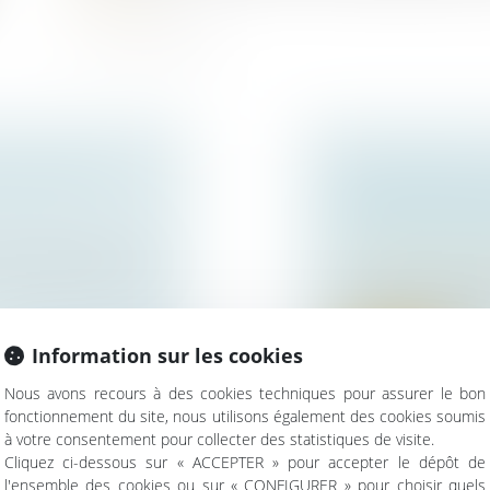
LS SONT VOS
EXPROPRIATION
ZONE À CONSTR
UN TERRAIN À 
es affaires pour les
Droit immobilier
/
Dr
Ne peuvent être qua
Code de l’expropria..
Information sur les cookies
Lire la suite
Nous avons recours à des cookies techniques pour assurer le bon
fonctionnement du site, nous utilisons également des cookies soumis
à votre consentement pour collecter des statistiques de visite.
Cliquez ci-dessous sur « ACCEPTER » pour accepter le dépôt de
l'ensemble des cookies ou sur « CONFIGURER » pour choisir quels