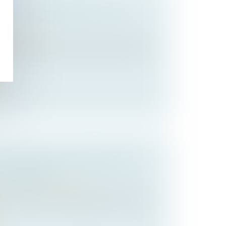
ÉROSION CÔTIÈRE SUR LA LOI
de l'urbanisme
te relative à l’érosion côtière a des impacts
INDIVIDUEL : FORMALITÉS DU
 PATRIMOINE
/
Transmission d’entreprise
êté précisent les formalités permettant de