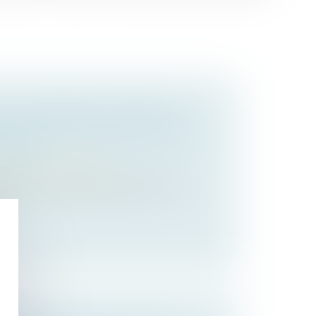
 : UNE PARCELLE SITUÉE EN
UCTIBILITÉ LIMITÉE N’EST PAS
BÂTIR
oit de la construction
lifiées de terrains à bâtir au sens du
.