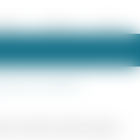
ORAIRES
ESPACE CLIENT
CONTACT
ls sont vos droits ?
 pour les consommateurs, et d’écouler leurs stocks pour
s soldes ? Quels sont les droits des consommateurs ?