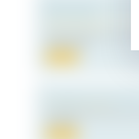
RÉÉVALUATION DE LA VALEUR D'
PAR SUCCESSION
Droit de la famille, des personnes et de le
Patrimoine et succession
Le rapport civil permet, au moment de la 
reconstituer le patri...
Lire la suite
LA SEMAINE DE L’ACTUALITÉ PÉN
Droit pénal
/
Procédure pénale
Le pôle pénal des Editions Lefebvre Dallo
vous l’actualit...
Lire la suite