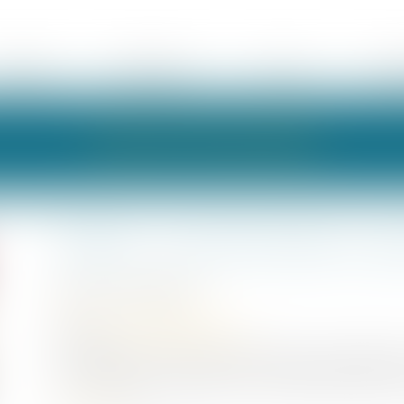
ÉQUIPE
EXPERTISES
ACTUS
HON
LES ACTUALITÉS
Soldes : consommateurs, que
Publié le :
10/06/2022
Droit de la consommation
Source :
www.economie.gouv.fr
Les soldes sont l’occasion de faire de bonnes affaires
les commerçants. Quelles sont les règles pendant le
Lire la suite