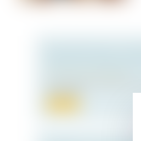
ABUS DE BIENS SOCIAUX : L’ASSO
PRÉVALOIR D’UN PRÉJUDICE PROP
ET DÉCOULANT DIRECTEMENT DE 
Droit pénal
/
Droit pénal des affaires
La Cour de cassation a dernièrement été sa
dans laquelle pl...
Lire la suite