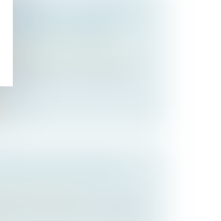
 VERSEMENT DE LA PRESTATION
 EN CAPITAL : LE JUGE PEUT
 VERSEMENT PÉRIODIQUE
 des personnes et de leur patrimoine
/
ion
ntre deux époux, la Cour de cassation a
ORMATION ET CONCURRENCE
Droit de la concurrence
propriation d’informations confidentielles