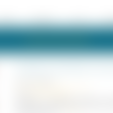
ÉQUIPE
EXPERTISES
ACTUS
HON
LES ACTUALITÉS
Société en formation et con
Publié le :
09/06/2023
Droit commercial
/
Droit de la concurrence
Source :
www.actu-juridique.fr
La détention ou l’appropriation d’informations con
apportées par un ancien salarié, même non tenu par 
concurrence déloyale si...
Lire la suite