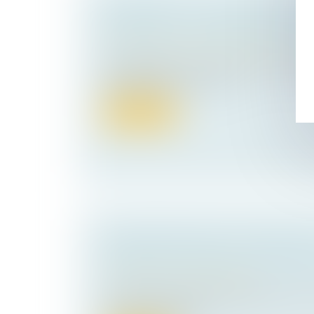
REVIREMENT : DU NOUVEAU POUR
DÉPART DE LA PRESCRIPTION BI
Droit commercial
/
Baux commerciaux
De jurisprudence constante, l’action tenda
requalification d’un contra...
Lire la suite
PHOTOGRAPHIES D’UN SUSPECT S
PUBLIQUE : SOURIEZ, C’EST RÉGUL
Droit pénal
/
Procédure pénale
La prise de clichés photographiques, qui n
recueillis de manière...