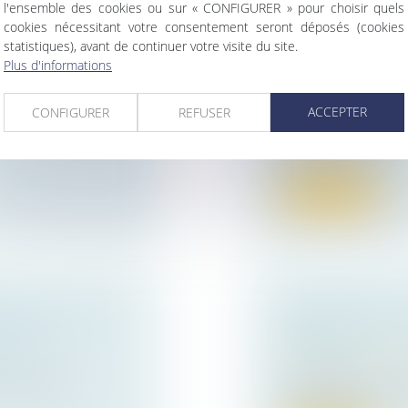
l'ensemble des cookies ou sur « CONFIGURER » pour choisir quels
 LE POINT DE
DIFFICULTÉ DE
cookies nécessitant votre consentement seront déposés (cookies
ENNALE
COMPENSATOIRE
statistiques), avant de continuer votre visite du site.
AUTORISER UN
Plus d'informations
nt à la
Droit de la famille,
Divorce et séparat
ACCEPTER
CONFIGURER
REFUSER
Saisie d’un litige e
rappelé, le 1er j...
Lire la suite
UR LA VOIE
SOCIÉTÉ EN F
IER !
DÉLOYALE
Droit commercial
/
’ont pas été
La détention ou l’ap
appartenant à...