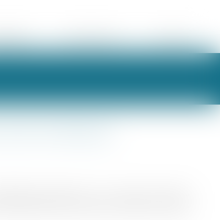
ORAIRES
ESPACE CLIENT
CONTACT
currence déloyale
fidentielles appartenant à une société concurrente
une clause de non-concurrence, constitue un acte de