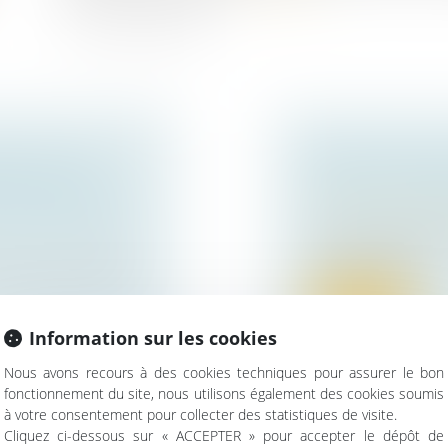
CIÉ PEUT SE
RÉTRACTATION
RE, DISTINCT
VENTE EN IMMO
L’INFRACTION
Droit immobilier
/
Dr
Lors d’un achat d’un
contrat (compro...
isie d’une affaire
Lire la suite
Information sur les cookies
Nous avons recours à des cookies techniques pour assurer le bon
fonctionnement du site, nous utilisons également des cookies soumis
à votre consentement pour collecter des statistiques de visite.
Cliquez ci-dessous sur « ACCEPTER » pour accepter le dépôt de