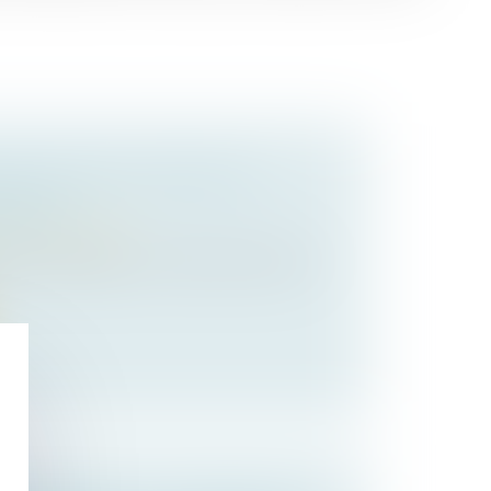
 D’UN AVANT-CONTRAT DE
BILIER
oit de la propriété
 bien immobilier, il y a souvent un avant-