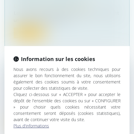
Droit immobilier
/
Droit de la propriété
Lors d’un achat d’un bien immobilier, il y a souvent
un avant-contrat (compro...
Lire la suite
Information sur les cookies
Nous avons recours à des cookies techniques pour
REVIREMENT : DU NOUVEAU POUR LE
assurer le bon fonctionnement du site, nous utilisons
POINT DE DÉPART DE LA PRESCRIPTION
également des cookies soumis à votre consentement
pour collecter des statistiques de visite.
BIENNALE
Cliquez ci-dessous sur « ACCEPTER » pour accepter le
Droit commercial
/
Baux commerciaux
dépôt de l'ensemble des cookies ou sur « CONFIGURER
De jurisprudence constante, l’action tendant à la
» pour choisir quels cookies nécessitant votre
requalification d’un contra...
consentement seront déposés (cookies statistiques),
avant de continuer votre visite du site.
Lire la suite
Plus d'informations