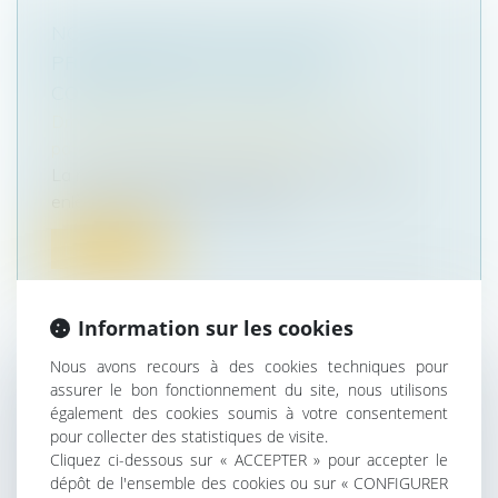
NON-PRÉSENTATION D’ENFANT :
PRÉCISION SUR LE LIEU DE
COMMISSION DE L’INFRACTION
Droit de la famille, des personnes et de leur
patrimoine
/
Divorce et séparation
La non-présentation d’enfant, aussi appelée :
enlèvement parental, constitue...
Lire la suite
Information sur les cookies
Nous avons recours à des cookies techniques pour
assurer le bon fonctionnement du site, nous utilisons
RÉGIME DUTREIL : LA LOCATION
également des cookies soumis à votre consentement
ÉQUIPÉE EST-ELLE UNE ACTIVITÉ
pour collecter des statistiques de visite.
ÉLIGIBLE ?
Cliquez ci-dessous sur « ACCEPTER » pour accepter le
dépôt de l'ensemble des cookies ou sur « CONFIGURER
Droit des sociétés
/
Transmission d’entreprise