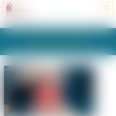
Ouvri
le
men
LES ACTUALITÉS