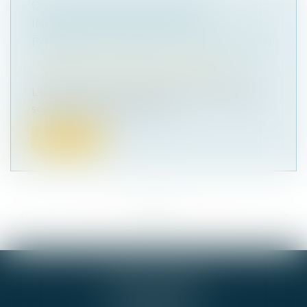
QPC : LÉGATAIRE UNIVERSEL,
INDEMNITÉ DE RÉDUCTION ET
PAIEMENT DES DROITS DE SUCCESSION
Droit de la famille, des personnes et de leur
patrimoine
/
Patrimoine et succession
L’illustration par un exemple de la problématique
soulevée semble ici nécessa...
Lire la suite
<<
<
...
27
28
29
30
31
32
33
...
>
>>
GIE ALPHA-JURIS
54 RUE DE BEL AIR