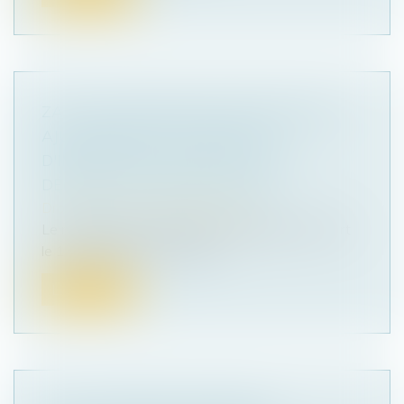
ZAN : PAS DE RÉVOLUTION MAIS DES
AJUSTEMENTS TECHNIQUES
D'IMPORTANCE DANS LES DEUX
DÉCRETS EN CONSULTATION
Droit public
/
Droit de l'urbanisme
Le ministère de la Transition écologique a ouvert
le 13 juin 2023 une consult...
Lire la suite