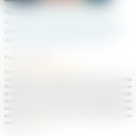
Revendication de propriété : une
assignation aux fins de faire établir la
preuve d’un empiétement interrompt le
délai de la prescription acquisitive
Publié le :
11/07/2023
Droit immobilier
/
Droit de la propriété
Source :
www.lemag-juridique.com
La demande en justice, même en référé, interrompt le délai
de prescription ainsi que le délai de forclusion. Dès lors, une
assignation en référé-expertise, qui tend à faire établir
avant tout procès la preuve d'un empiétement, est
interruptive de la prescription acquisitive trentenaire. Telle
est la décision rendue par la Cour de cassation le 29 juin
dernier...
Lire la suite