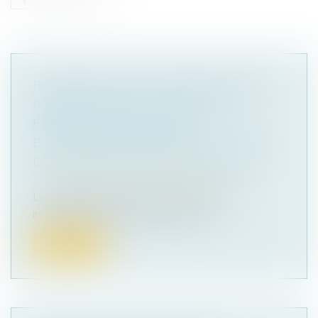
REVENDICATION DE PROPRIÉTÉ : UNE
ASSIGNATION AUX FINS DE FAIRE
ÉTABLIR LA PREUVE D’UN
EMPIÉTEMENT INTERROMPT LE DÉLAI
DE LA PRESCRIPTION ACQUISITIVE
Droit immobilier
/
Droit de la propriété
La demande en justice, même en référé,
interrompt le délai de prescription ai...
Lire la suite