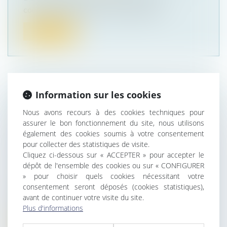
connaissance de la Cour de cassation,...
Lire la suite
Information sur les cookies
FIXATION DE LA RÉSIDENCE DE
L’ENFANT ET COMPÉTENCE
Nous avons recours à des cookies techniques pour
assurer le bon fonctionnement du site, nous utilisons
INTERNATIONALE DU JUGE EN CAS DE
également des cookies soumis à votre consentement
MODIFICATION DE LA RÉSIDENCE EN
pour collecter des statistiques de visite.
COURS DE PROCÉDURE
Cliquez ci-dessous sur « ACCEPTER » pour accepter le
dépôt de l'ensemble des cookies ou sur « CONFIGURER
Droit de la famille, des personnes et de leur
» pour choisir quels cookies nécessitant votre
patrimoine
/
Divorce et séparation
consentement seront déposés (cookies statistiques),
Saisie d’une demande en divorce d’un couple
avant de continuer votre visite du site.
marié en Espagne, dont l’épouse e...
Plus d'informations
Lire la suite