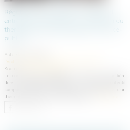
Régulation du chauffage -Contrôle et
entretien de chaudière : la vérification du
thermostat devient obligatoire | Service-
public.fr
Publié le :
21/12/2022
Droit immobilier
/
Cession et gestion d'immeuble
Source :
www.service-public.fr
Le contrôle annuel obligatoire de l'état de la chaudière
dans un logement individuel ou un immeuble collectif
comporte désormais la vérification de la présence d'un
thermostat et de son bon fonctionnement...
Lire la suite