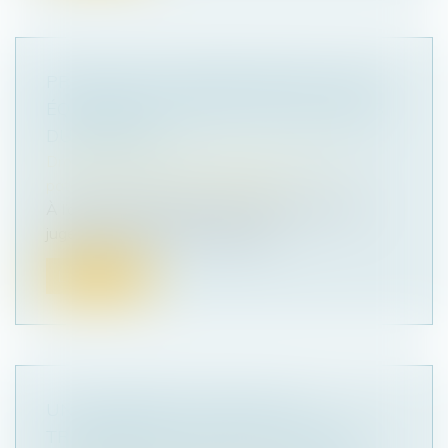
PRESTATION COMPENSATOIRE : JUSTE
ÉQUILIBRE ET PROTECTION DES BIENS
DU DÉBITEUR
Droit de la famille, des personnes et de leur
patrimoine
/
Divorce et séparation
À l’occasion du prononcé d’un divorce dont le
jugement mettait à la charge de...
Lire la suite
UN LOGEMENT HLM PEUT SE
TRANSMETTRE AUTOMATIQUEMENT