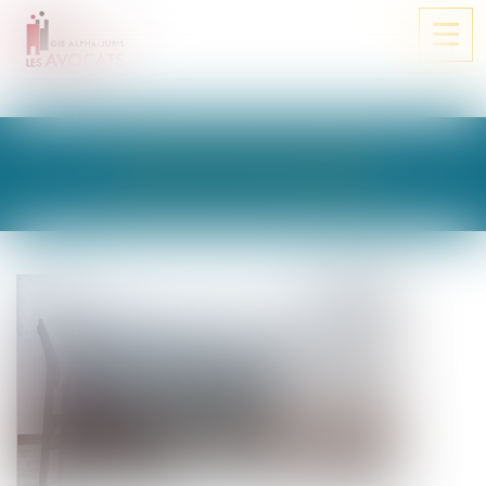
Ouvri
le
men
LES ACTUALITÉS