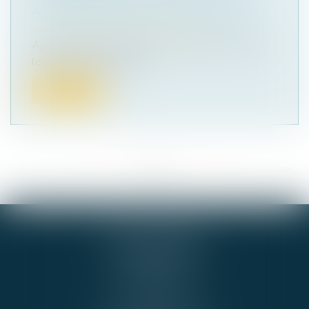
AUX DESCENDANTS DU LOCATAIRE
Droit immobilier
/
Baux d'habitation
Après le décès du locataire, le transfert du bail à
l’occupant qui remplit le...
Lire la suite
<<
<
...
63
64
65
66
67
68
69
...
>
>>
GIE ALPHA-JURIS
54 RUE DE BEL AIR
44000 NANTES
Cabinet BNA
Tél :
02 51 72 36 36