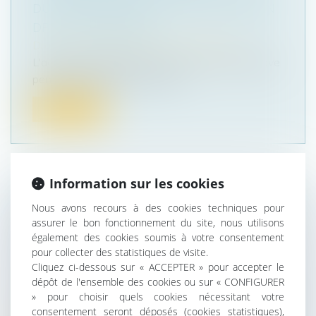
DU CONTRAT NE LE PRIVE PAS DE SON
DROIT À INDEMNITÉ
Droit commercial
/
Droit de la concurrence
L'agent commercial qui a commis une faute grave
pendant l’exécution du contra...
Lire la suite
Information sur les cookies
LE REFUS DE RACCORDER UNE
Nous avons recours à des cookies techniques pour
CONSTRUCTION ILLÉGALE À
assurer le bon fonctionnement du site, nous utilisons
également des cookies soumis à votre consentement
L’ÉLECTRICITÉ NE PEUT PAS ÉMANER
pour collecter des statistiques de visite.
D’ENEDIS SEUL
Cliquez ci-dessous sur « ACCEPTER » pour accepter le
Droit public
/
Droit de l'urbanisme
dépôt de l'ensemble des cookies ou sur « CONFIGURER
L’injonction du maire de supprimer le branchement
» pour choisir quels cookies nécessitant votre
consentement seront déposés (cookies statistiques),
de parcelles au réseau élec...