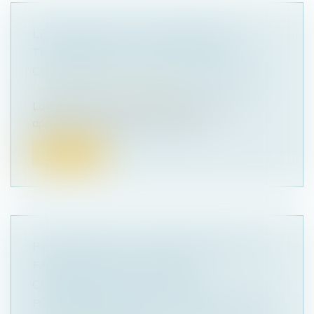
LE SYNDIC PEUT-IL REFUSER DE
TRANSMETTRE DES DOCUMENTS
COMPTABLES AU CONSEIL SYNDICAL ?
Droit immobilier
/
Copropriété
La rédaction du Particulier Immobilier vous
apporte son expertise sur les que...
Lire la suite
REVIREMENT DE JURISPRUDENCE : LA
FAUTE GRAVE DE L'AGENT
COMMERCIAL DÉCOUVERTE
POSTÉRIEUREMENT À LA RÉSILIATION