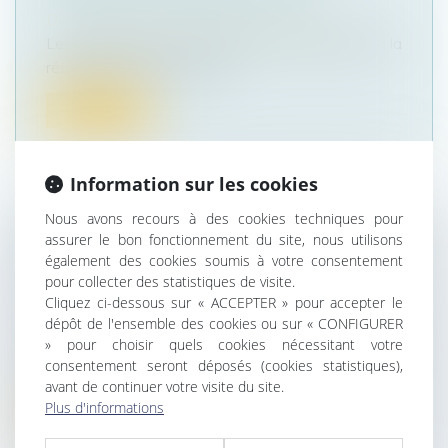
Droit immobilier
/
Droit de la construction
Les panneaux photovoltaïques qui participent à la
réalisation de l’ouvrage de...
Lire la suite
Information sur les cookies
Nous avons recours à des cookies techniques pour
assurer le bon fonctionnement du site, nous utilisons
LE RECUEIL DE PREUVES PAR DRONE
également des cookies soumis à votre consentement
N'EST PAS PROHIBÉ TANT QU'IL EST
pour collecter des statistiques de visite.
PROPORTIONNÉ
Cliquez ci-dessous sur « ACCEPTER » pour accepter le
Droit pénal
/
Procédure pénale
dépôt de l'ensemble des cookies ou sur « CONFIGURER
» pour choisir quels cookies nécessitant votre
Placé en détention provisoire pour son implication
consentement seront déposés (cookies statistiques),
dans un trafic de cannabis...
avant de continuer votre visite du site.
Plus d'informations
Lire la suite