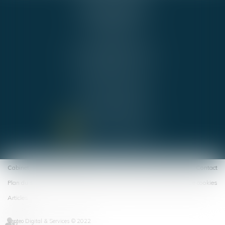
54 RUE DE BEL AIR
44000 NANTES
Cabinet BNA
Tél :
02 51 72 36 36
b.boucher@alpha-juris.fr
b.naux@alpha-juris.fr
Cabinet PUBLIJURIS
Tél :
02 40 74 09 70
avocats@publijuris.fr
NOUS CONTACTER
NOUS LOCALISER
Cabinet
Équipe
Expertises
Actus
Honoraires
Espace client
Contact
Plan du site
Politique de confidentialité
Mentions légales
Politique de cookies
Articles
Septeo Digital & Services © 2022