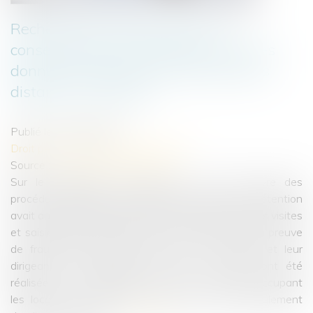
Recherche de fraude fiscale : le
consentement est nécessaire pour les
données stockées dans des serveurs
distants ou en ligne
Publié le :
07/06/2023
Droit pénal
/
Droit pénal des affaires
Source :
www.lemag-juridique.com
Sur le fondement de l’article L. 16 B du livre des
procédures fiscales, un juge des libertés et de la détention
avait autorisé l’administration fiscale à effectuer des visites
et saisies dans les locaux en vue de rechercher la preuve
de fraudes fiscales commises par les sociétés et leur
dirigeant. Les opérations de visite et saisies ont été
réalisées le 24 septembre 2020. Les sociétés occupant
les locaux ont formé un recours contre le déroulement