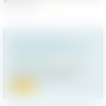
desdites opérations...
Lire la suite
MARCHÉ DE SUBSTITUTION :
PRÉCISIONS SUR LE DROIT DE SUIVI
PAR LE TITULAIRE DÉFAILLANT DE
L’ADMINISTRATION
Droit public
/
Droit de la commande publique
Dans le cadre d’un marché de substitution,
l’acheteur n’est pas tenu de commu...
Lire la suite