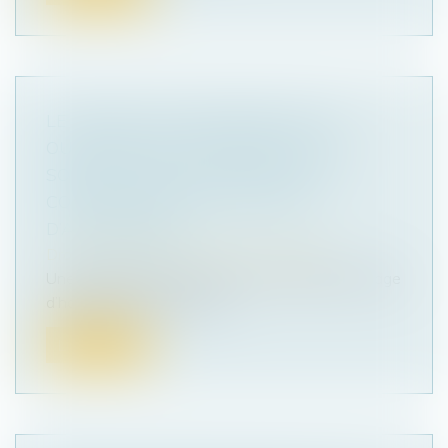
LE GARANT D’ACHÈVEMENT D’UN
OUVRAGE DOIT PROUVER QUE LE
SOLDE DU PRIX DE VENTE EST LA
CONTREPARTIE DES TRAVAUX
D’ACHÈVEMENT
Droit immobilier
/
Droit de la construction
Une société a fait construire un immeuble à usage
d’habitation dont elle a ve...
Lire la suite