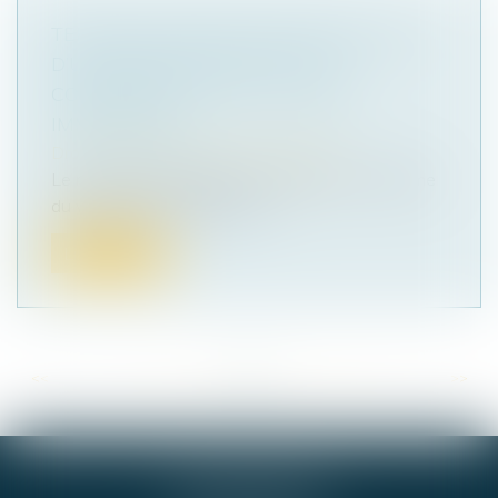
TERRAIN INCONSTRUCTIBLE DU FAIT
D’UNE MODIFICATION DU PLU :
CONSÉQUENCE SUR LA VENTE
IMMOBILIÈRE
Droit immobilier
/
Droit de la propriété
Le respect de l'obligation de délivrance conforme
du vendeur d'un terrain ven...
Lire la suite
<<
<
...
33
34
35
36
37
38
39
...
>
>>
GIE ALPHA-JURIS