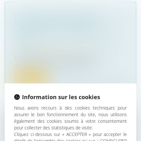
PLU : IMPLANTATION EN LIMITE
SÉPARATIVE ET CONDITIONS
D’ÉCLAIREMENT DE L’IMMEUBLE DE
VOISIN
Droit public
/
Droit de l'urbanisme
Le Conseil d’État précise la portée de la
disposition du PLU de Paris selon l...
Lire la suite
Information sur les cookies
Nous avons recours à des cookies techniques pour
assurer le bon fonctionnement du site, nous utilisons
RECHERCHE DE FRAUDE FISCALE : LE
également des cookies soumis à votre consentement
pour collecter des statistiques de visite.
CONSENTEMENT EST NÉCESSAIRE
Cliquez ci-dessous sur « ACCEPTER » pour accepter le
POUR LES DONNÉES STOCKÉES DANS
dépôt de l'ensemble des cookies ou sur « CONFIGURER