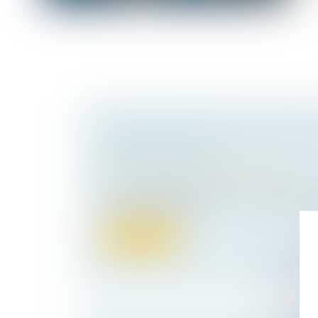
REQUALIFICATION EN DÉLIT ET 
NON ÉQUIVOQUE
Droit pénal
/
Droit pénal des affaires
La Cour de cassation avait été saisie par
en examen des che...
Lire la suite