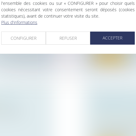
l'ensemble des cookies ou sur « CONFIGURER » pour choisir quels
cookies nécessitant votre consentement seront déposés (cookies
 LE
COMMENT RÉUS
statistiques), avant de continuer votre visite du site.
D'ENTREPRISE 
Plus d'informations
Droit des sociétés
 la Jeunesse a
Véritable sujet dans
ACCEPTER
CONFIGURER
REFUSER
transmission est une
Lire la suite
GALIM 3
QUELLE DATE 
APPRÉCIER SI 
es relations
AU DUP EST À B
Droit public
/
Droit 
La date de référen