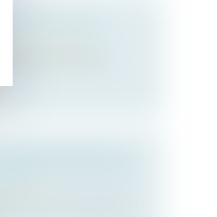
SIR SA TRANSMISSION
?
/
Transmission d’entreprise
 la pérennité d'une entreprise, la
 o...
DE RÉFÉRENCE RETENIR POUR
LE TERRAIN EXPROPRIÉ SOUMIS
ÂTIR ?
de l'urbanisme
ce prévue par le Code de l’urbanisme en