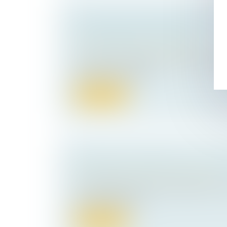
DE NOUVELLES MESURES CONTRE
HARCÈLEMENT SCOLAIRE
Droit pénal
/
Droit pénal des mineurs
Le ministre de l’Éducation nationale et de
annoncé de nouvelles...
Lire la suite
ENTRÉE EN VIGUEUR DE LA LOI É
Droit commercial
/
Droit de la concurrence
La loi tendant à renforcer l’équilibre dans l
commerciales entre...
Lire la suite