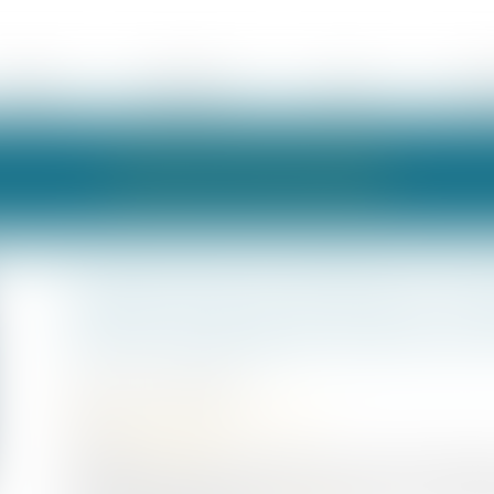
ÉQUIPE
EXPERTISES
ACTUS
HON
LES ACTUALITÉS
Quelle date de référence rete
terrain exproprié soumis au 
Publié le :
13/04/2023
Droit public
/
Droit de l'urbanisme
Source :
www.efl.fr
La date de référence prévue par le Code de l’urbanism