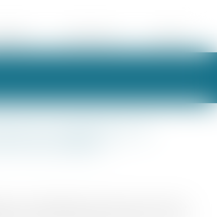
ORAIRES
ESPACE CLIENT
CONTACT
nir pour apprécier si le
DUP est à bâtir ?
e en cas d’expropriation d’un bien soumis au droit de