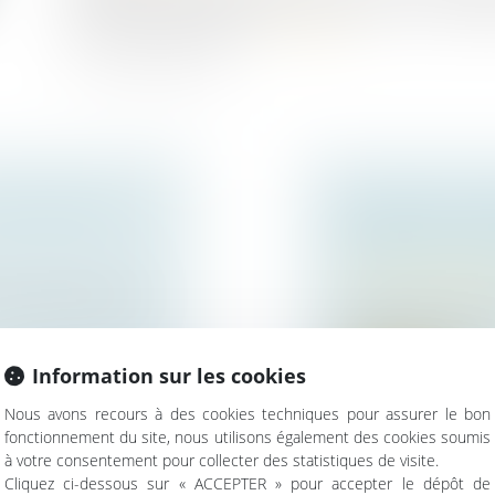
préemption urbain s’applique également pour la qualific
Code de l’expropriation...
Lire la suite
CONTESTATION
SÉPARATION DE
PROPRE ET USA
Droit de la famille,
 une personne mise
Divorce et séparat
Le divorce d’un cou
de biens est pro...
Information sur les cookies
Lire la suite
Nous avons recours à des cookies techniques pour assurer le bon
fonctionnement du site, nous utilisons également des cookies soumis
à votre consentement pour collecter des statistiques de visite.
Cliquez ci-dessous sur « ACCEPTER » pour accepter le dépôt de