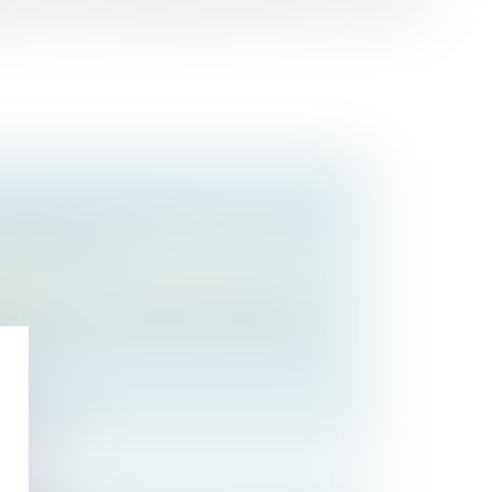
ation de terrain à bâtir régie par l’article L 322-3 du
 BIENS, FINANCEMENT D’UN BIEN
GE FAMILIAL
 des personnes et de leur patrimoine
/
ion
ple marié sous le régime de la séparation