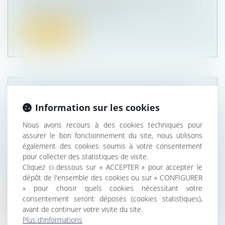
demande d’autorisation d’ur...
Lire la suite
PRÉCISIONS SUR LES SERVITUDES
Information sur les cookies
POUR L’ÉTABLISSEMENT DE
Nous avons recours à des cookies techniques pour
CANALISATIONS PUBLIQUES D’EAU OU
assurer le bon fonctionnement du site, nous utilisons
D’ASSAINISSEMENT
également des cookies soumis à votre consentement
Droit immobilier
/
Droit de la construction
pour collecter des statistiques de visite.
L’article L. 152-1 du Code rural et de la pêche
Cliquez ci-dessous sur « ACCEPTER » pour accepter le
maritime, « il est institué a...
dépôt de l'ensemble des cookies ou sur « CONFIGURER
» pour choisir quels cookies nécessitant votre
consentement seront déposés (cookies statistiques),
Lire la suite
avant de continuer votre visite du site.
Plus d'informations