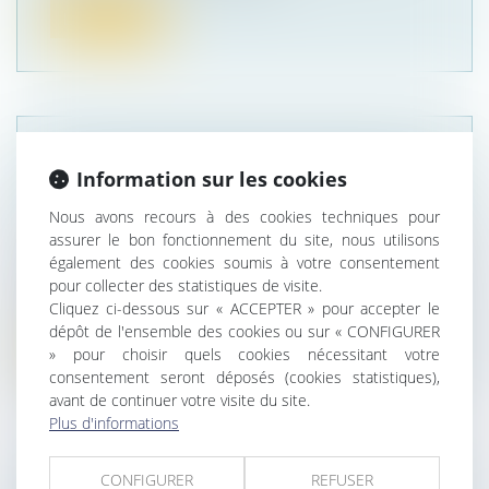
Lire la suite
RÉGIME DES MEUBLÉS DE TOURISME ET
Information sur les cookies
PREUVE DE L’USAGE D’HABITATION DU
Nous avons recours à des cookies techniques pour
LOCAL AU 1ER JANVIER 1970
assurer le bon fonctionnement du site, nous utilisons
Droit public
/
Droit de l'urbanisme
également des cookies soumis à votre consentement
Le régime des meublés de tourisme impose des
pour collecter des statistiques de visite.
obligations aux propriétaires d’...
Cliquez ci-dessous sur « ACCEPTER » pour accepter le
dépôt de l'ensemble des cookies ou sur « CONFIGURER
Lire la suite
» pour choisir quels cookies nécessitant votre
consentement seront déposés (cookies statistiques),
avant de continuer votre visite du site.
Plus d'informations
CONFIGURER
REFUSER