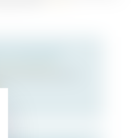
ur dirigeant de PME...
Lire la suite
: « C’EST UNE PHASE DE
 DE L’ENTREPRISE »
/
Transmission d’entreprise
 370 000 entreprises pourraient être
....