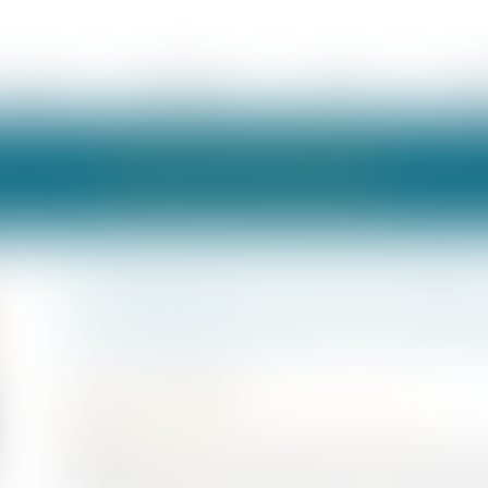
ÉQUIPE
EXPERTISES
ACTUS
HON
LES ACTUALITÉS
Procédure de « rescrit valeur 
de l’administration vaut acc
Publié le :
29/06/2026
Droit des sociétés
/
Transmission d’entreprise
Source :
www.efl.fr
L'absence de réponse expresse dans un délai de 6 