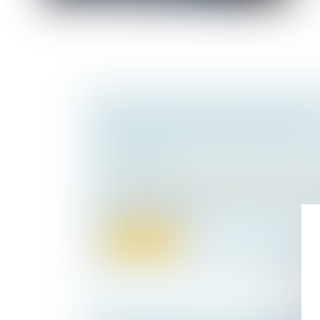
TRANSMISSION D'ENTREPRISE : C
TRIBUNAUX EXIGENT VRAIMENT 
HOLDING
Droit des sociétés
/
Transmission d’entrepr
Vous envisagez de transmettre votre entre
bénéficiant du pa...
Lire la suite