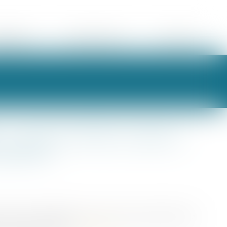
ORAIRES
ESPACE CLIENT
CONTACT
» : pour les PME, le silence
eptation
mois à la demande de rescrit vaut accord tacite de