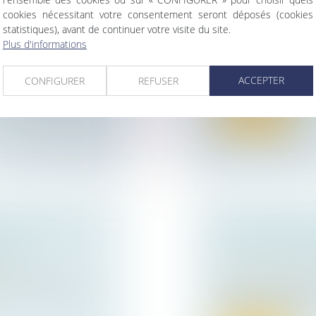
 » : POUR LES
cookies nécessitant votre consentement seront déposés (cookies
TRANSMISSION 
statistiques), avant de continuer votre visite du site.
RATION VAUT
LES RÈGLES PO
Plus d'informations
Droit des sociétés
Transmission. Près 
ise
ACCEPTER
CONFIGURER
REFUSER
retraite au cours des
lai de 6 mois à la
Lire la suite
MATION DES
LOI DE SIMPLIF
TRÉ
CE QUI CHANG
ise
Actualités du cabin
revoit les règles
Les 14 et 15 avril 
adopté la loi de simp