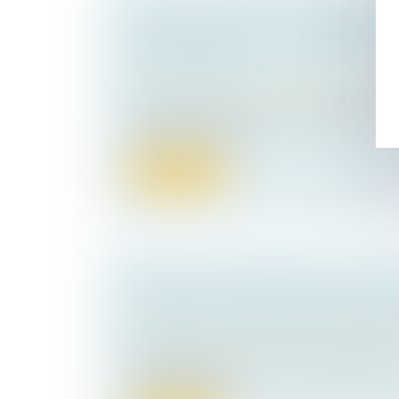
PROCÉDURE DE « RESCRIT VALEUR
PME, LE SILENCE DE L’ADMINIST
ACCEPTATION
Droit des sociétés
/
Transmission d’entrepr
L'absence de réponse expresse dans un dé
demande de rescrit...
Lire la suite
RACHAT D’ENTREPRISE ET INFOR
SALARIÉS : UN DISPOSITIF RECEN
Droit des sociétés
/
Transmission d’entrepr
Récemment publiée, la loi de simplification 
d’information d...