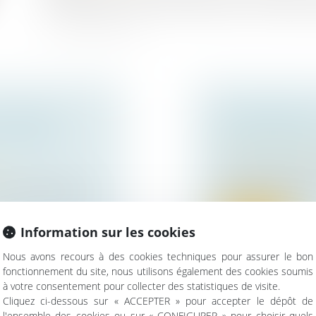
l'administration sur la valeur proposée par le demande
E QUE LES
TRANSMISSION 
DE VOTRE
DÉVELOPPEMENT
Droit des sociétés
D’ici 2030, plus de
ise
transmises en France
prise familiale en
Lire la suite
Information sur les cookies
Nous avons recours à des cookies techniques pour assurer le bon
fonctionnement du site, nous utilisons également des cookies soumis
à votre consentement pour collecter des statistiques de visite.
Cliquez ci-dessous sur « ACCEPTER » pour accepter le dépôt de
l'ensemble des cookies ou sur « CONFIGURER » pour choisir quels