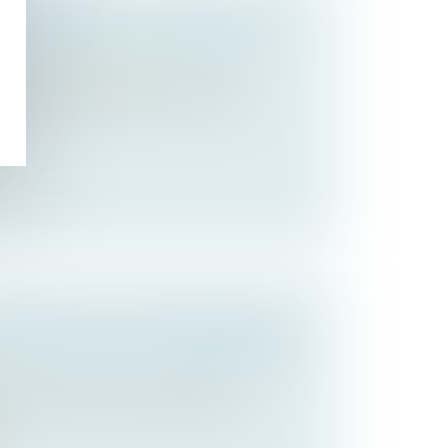
D’ENTREPRISE : L’ÉTAT ALLÈGE
UR FACILITER LES REPRISES
/
Transmission d’entreprise
de 500 000 dirigeants partiront à la
...
ICATION DE LA VIE ÉCONOMIQUE:
E POUR LES BAUX COMMERCIAUX
et
2026, le Parlement a définitivement
l...