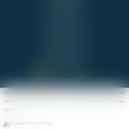
44000 NANTES
Cabinet BNA
Tél :
02 51 72 36 36
b.boucher@alpha-juris.fr
b.naux@alpha-juris.fr
Cabinet PUBLIJURIS
Tél :
02 40 74 09 70
avocats@publijuris.fr
NOUS CONTACTER
NOUS LOCALISER
Cabinet
Équipe
Expertises
Actus
Honoraires
Espace client
Contact
Plan du site
Politique de confidentialité
Mentions légales
Politique de cookies
Articles
Septeo Digital & Services © 2022