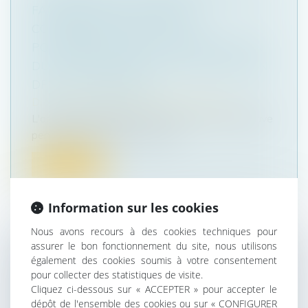
FAUTE GRAVE DE L'AGENT
COMMERCIAL DÉCOUVERTE
POSTÉRIEUREMENT À LA RÉSILIATION
DU CONTRAT NE LE PRIVE PAS DE SON
DROIT À INDEMNITÉ
Droit commercial
/
Droit de la concurrence
L'agent commercial qui a commis une faute grave
pendant l’exécution du contra...
Lire la suite
Information sur les cookies
Nous avons recours à des cookies techniques pour
assurer le bon fonctionnement du site, nous utilisons
LE REFUS DE RACCORDER UNE
également des cookies soumis à votre consentement
CONSTRUCTION ILLÉGALE À
pour collecter des statistiques de visite.
Cliquez ci-dessous sur « ACCEPTER » pour accepter le
L’ÉLECTRICITÉ NE PEUT PAS ÉMANER
dépôt de l'ensemble des cookies ou sur « CONFIGURER