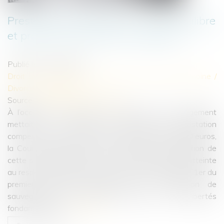
Prestation compensatoire : juste équilibre
et protection des biens du débiteur
Publié le :
20/12/2022
Droit de la famille, des personnes et de leur patrimoine
/
Divorce et séparation
Source :
www.lemag-juridique.com
À l’occasion du prononcé d’un divorce dont le jugement
mettait à la charge de l’épouse une prestation
compensatoire sous la forme d’un capital de 50 000 euros,
la Cour de cassation a été saisie de la contestation de
cette sanction pécuniaire, en ce qu’elle porterait atteinte
au respect des biens, au sens autonome de l'article 1er du
premier Protocole additionnel à la Convention de
sauvegarde des droits de l'homme et des libertés
fondamentales...
Lire la suite