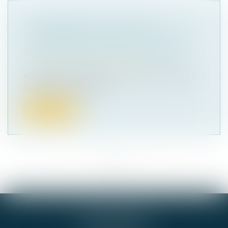
UN LOGEMENT HLM PEUT SE
TRANSMETTRE AUTOMATIQUEMENT
AUX DESCENDANTS DU LOCATAIRE
Droit immobilier
/
Baux d'habitation
Après le décès du locataire, le transfert du bail à
l’occupant qui remplit le...
Lire la suite
<<
<
...
63
64
65
66
67
68
69
...
>
>>
GIE ALPHA-JURIS
54 RUE DE BEL AIR