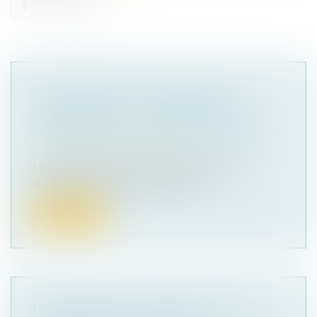
LE SYNDIC PEUT-IL REFUSER DE
TRANSMETTRE DES DOCUMENTS
COMPTABLES AU CONSEIL SYNDICAL ?
Droit immobilier
/
Copropriété
La rédaction du Particulier Immobilier vous
apporte son expertise sur les que...
Lire la suite
REVIREMENT DE JURISPRUDENCE : LA