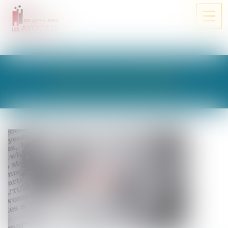
Ouvri
le
men
LES ACTUALITÉS