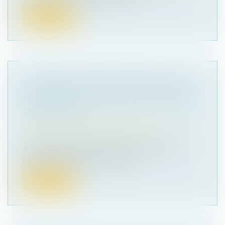
Lire la suite
PRESTATION COMPENSATOIRE : JUSTE
ÉQUILIBRE ET PROTECTION DES BIENS
DU DÉBITEUR
Droit de la famille, des personnes et de leur
patrimoine
/
Divorce et séparation
À l’occasion du prononcé d’un divorce dont le
jugement mettait à la charge de...
Lire la suite