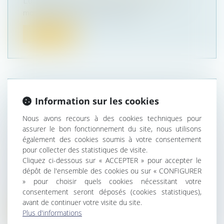
L’article 2004 du Code civil énonce que : « Le
mandant peut révoquer sa procu...
Lire la suite
Information sur les cookies
EN PRÉSENCE DE DROITS DÉMEMBRÉS,
LA TOTALITÉ DU PASSIF DE SUCCESSION
Nous avons recours à des cookies techniques pour
EST IMPUTABLE SUR LA PART DU NU-
assurer le bon fonctionnement du site, nous utilisons
également des cookies soumis à votre consentement
PROPRIÉTAIRE
pour collecter des statistiques de visite.
Droit de la famille, des personnes et de leur
Cliquez ci-dessous sur « ACCEPTER » pour accepter le
patrimoine
/
Patrimoine et succession
dépôt de l'ensemble des cookies ou sur « CONFIGURER
M. F.X. est décédé laissant pour lui succéder : -
» pour choisir quels cookies nécessitant votre
son épouse Mme E.T., ayant...
consentement seront déposés (cookies statistiques),
avant de continuer votre visite du site.
Lire la suite
Plus d'informations