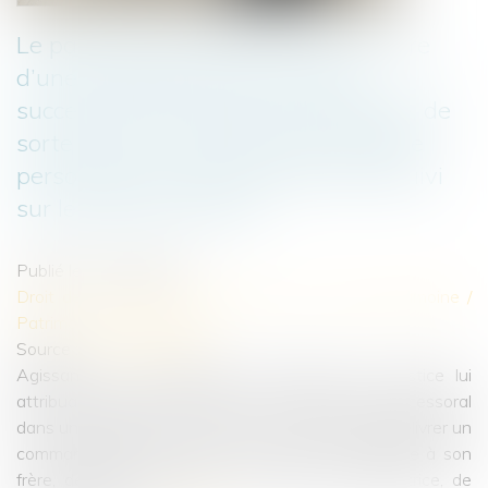
Le paiement de sommes dues au titre
d’une condamnation pour recel
successoral est de nature délictuelle, de
sorte qu’il ne constitue pas une dette
personnelle et peut donc être poursuivi
sur les biens communs
Publié le :
12/01/2023
Droit de la famille, des personnes et de leur patrimoine
/
Patrimoine et succession
Source :
www.aurep.com
Agissant sur le fondement de décisions de justice lui
attribuant diverses sommes au titre d’un recel successoral
dans un partage de succession, un héritier a fait délivrer un
commandement de payer valant saisie immobilière à son
frère, débiteur principal, et à sa fille, tiers détentrice, de