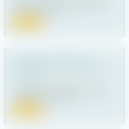
Dans une affaire récente, le Conseil d’État a dû
préciser la notion de titres...
Lire la suite
L'OBLIGATION D'ENTRETIEN DU
PROPRIÉTAIRE NE CESSE PAS AVEC LA
FIN DU BAIL
Droit immobilier
/
Baux d'habitation
Le propriétaire est responsable de la chute de
l'occupante qui s'est maintenu...
Lire la suite