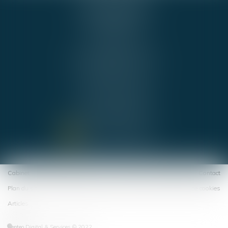
54 RUE DE BEL AIR
44000 NANTES
Cabinet BNA
Tél :
02 51 72 36 36
b.boucher@alpha-juris.fr
b.naux@alpha-juris.fr
Cabinet PUBLIJURIS
Tél :
02 40 74 09 70
avocats@publijuris.fr
NOUS CONTACTER
NOUS LOCALISER
Cabinet
Équipe
Expertises
Actus
Honoraires
Espace client
Contact
Plan du site
Politique de confidentialité
Mentions légales
Politique de cookies
Articles
Septeo Digital & Services © 2022