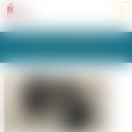
Ouvri
le
men
LES ACTUALITÉS