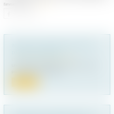
l’immeuble saisi...
Lire la suite
TONTINE ET CONFISCATION PÉNALE
D’UN BIEN IMMOBILIER
Droit pénal
/
Droit pénal des affaires
Une société et sa gérante sont mises en cause
pour des faits de travail dissi...
Lire la suite