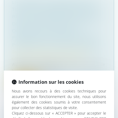
LE PAIEMENT DE SOMMES DUES AU
TITRE D’UNE CONDAMNATION POUR
RECEL SUCCESSORAL EST DE NATURE
DÉLICTUELLE, DE SORTE QU’IL NE
CONSTITUE PAS UNE DETTE
PERSONNELLE ET PEUT DONC ÊTRE
POURSUIVI SUR LES BIENS COMMUNS
Droit de la famille, des personnes et de leur
patrimoine
/
Patrimoine et succession
Agissant sur le fondement de décisions de justice
lui attribuant diverses som...
Information sur les cookies
Lire la suite
Nous avons recours à des cookies techniques pour
assurer le bon fonctionnement du site, nous utilisons
également des cookies soumis à votre consentement
pour collecter des statistiques de visite.
Cliquez ci-dessous sur « ACCEPTER » pour accepter le
PERFORMANCE ÉNERGÉTIQUE ET