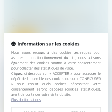
SOUMISE À LA PRESCRIPTION
QUINQUENNALE
Droit immobilier
/
Droit de la construction
En droit immobilier, l’empiétement correspond au
débordement d’une propriété...
Lire la suite
Information sur les cookies
Nous avons recours à des cookies techniques pour
assurer le bon fonctionnement du site, nous utilisons
également des cookies soumis à votre consentement
pour collecter des statistiques de visite.
RAPPEL SUR LA MOTIVATION D’UNE
Cliquez ci-dessous sur « ACCEPTER » pour accepter le
CONFISCATION
dépôt de l'ensemble des cookies ou sur « CONFIGURER
Droit pénal
/
Droit pénal des affaires
» pour choisir quels cookies nécessitant votre
Un homme est accusé de travail dissimulé,
consentement seront déposés (cookies statistiques),
avant de continuer votre visite du site.
d’obtention d’un paiement ou d’une...
Plus d'informations
Lire la suite