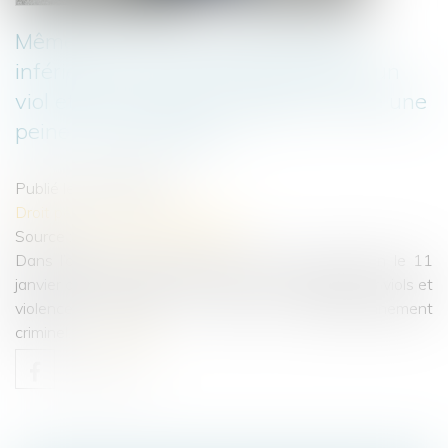
Même privative de liberté, la peine
inférieure à 10 ans prononcée pour un
viol et des violences, aggravés, reste une
peine correctionnelle
Publié le :
09/02/2023
Droit pénal
/
Procédure pénale
Source :
www.lemag-juridique.com
Dans l’affaire portée devant la Cour de cassation le 11
janvier dernier, un homme avait été condamné pour viols et
violences, aggravés, à sept ans d'emprisonnement
criminel...
Lire la suite