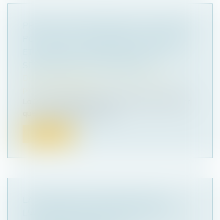
PRÉJUDICE ÉCONOMIQUE DE L’ENFANT
POUR CAUSE DE DÉCÈS D’UN PARENT
ET PRISE EN CONSIDÉRATION DE LA
SÉPARATION OU DU DIVORCE
Droit de la famille, des personnes et de leur
patrimoine
/
Filiation
La Cour de cassation a jugé le 19 janvier dernier,
que « le préjudice économi...
Lire la suite
LA REQUÊTE EN DÉSIGNATION DE
L'ADMINISTRATEUR PROVISOIRE N'A