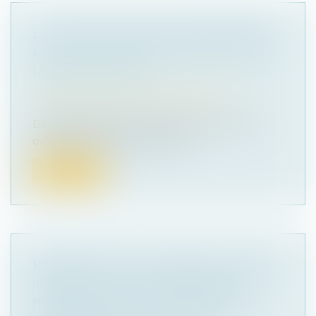
LA RÉVOCATION PAR CONSENTEMENT
MUTUEL D’UNE DONATION DOIT AVOIR
UNE CAUSE LICITE
Droit de la famille, des personnes et de leur
patrimoine
/
Patrimoine et succession
Des juges du fond sont censurés pour ne pas
avoir recherché, comme il le leur...
Lire la suite
MÊME PRIVATIVE DE LIBERTÉ, LA PEINE
INFÉRIEURE À 10 ANS PRONONCÉE
POUR UN VIOL ET DES VIOLENCES,