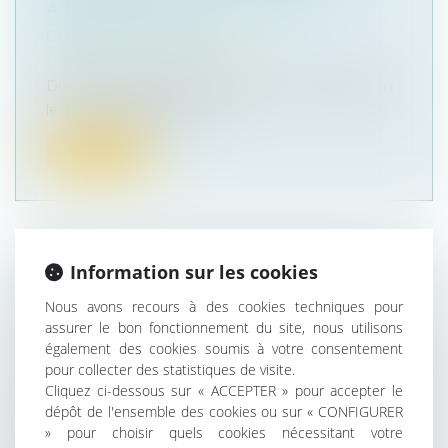
AGGRAVÉS, RESTE UNE PEINE
CORRECTIONNELLE
Droit pénal
/
Procédure pénale
Dans l’affaire portée devant la Cour de cassation
le 11 janvier dernier, un h...
Lire la suite
Information sur les cookies
URBANISME : CONDITIONS DE
Nous avons recours à des cookies techniques pour
DÉLIVRANCE D'UN PERMIS
assurer le bon fonctionnement du site, nous utilisons
D'AMÉNAGER MODIFICATIF EN CAS
également des cookies soumis à votre consentement
D'ERREUR SUR LA SUPERFICIE DES
pour collecter des statistiques de visite.
Cliquez ci-dessous sur « ACCEPTER » pour accepter le
LOTS
dépôt de l'ensemble des cookies ou sur « CONFIGURER
Droit public
/
Droit de l'urbanisme
» pour choisir quels cookies nécessitant votre
En l’espèce, une société avait sollicité et obtenu