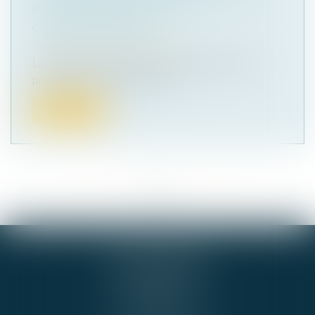
PAS À ÊTRE NOTIFIÉE AUX
COPROPRIÉTAIRES
Droit immobilier
/
Copropriété
La requête en désignation de l'administrateur
provisoire d'un syndicat en dif...
Lire la suite
<<
<
...
56
57
58
59
60
61
62
...
>
>>
GIE ALPHA-JURIS
54 RUE DE BEL AIR
44000 NANTES
Cabinet BNA