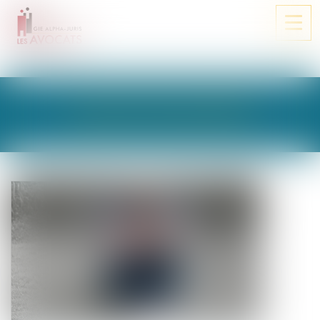
Ouvri
le
men
LES ACTUALITÉS