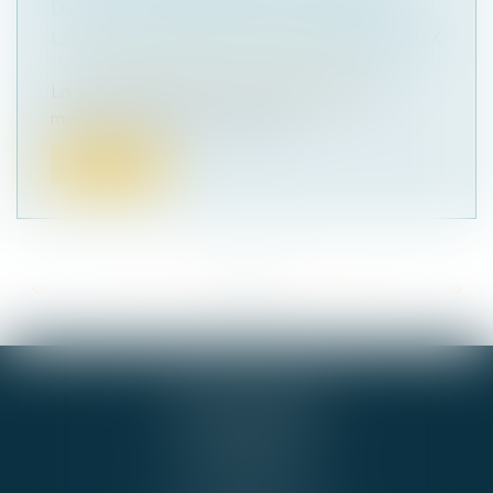
D'ACHAT : MESURES POUR CONTENIR
LA HAUSSE DES LOYERS COMMERCIAUX
Droit commercial
/
Baux commerciaux
La loi « pouvoir d’achat » comporte diverses
mesures fiscales et sociales vis...
Lire la suite
<<
<
...
80
81
82
83
84
85
86
...
>
>>
GIE ALPHA-JURIS
54 RUE DE BEL AIR
44000 NANTES
Cabinet BNA