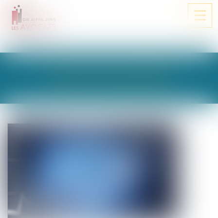
Ouvri
le
men
LES ACTUALITÉS