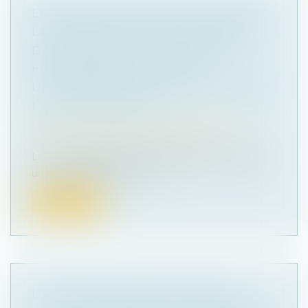
EN PRÉSENCE D’AVANCES DÉPASSANT
LA VALEUR DE RACHAT DU CONTRAT
D’ASSURANCE-VIE, L’ASSUREUR NE
PEUT MODIFIER LE CONTRAT
UNILATÉRALEMENT POUR S’OCTROYER
UN DROIT DE RACHAT
Droit de la famille, des personnes et de leur
patrimoine
/
Patrimoine et succession
Le 17 avril 1996, par l'intermédiaire d'un courtier,
un homme avait souscrit...
Lire la suite
LOI DE PROTECTION DU POUVOIR