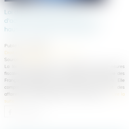
Loi de protection du pouvoir
d'achat : mesures pour contenir la
hausse des loyers commerciaux
Publié le :
13/09/2022
Droit commercial
/
Baux commerciaux
Source :
www.efl.fr
La loi « pouvoir d’achat » comporte diverses mesures
fiscales et sociales visant à protéger le niveau de vie des
Français, compte tenu du contexte de l'inflation. Elle
comprend également plusieurs mesures en droit des
affaires, dont des dispositions visant à limiter la …
Lire la
suite