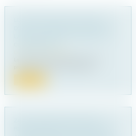
LOI DE PROTECTION DU POUVOIR
D'ACHAT : MESURES POUR FACILITER
LA RÉSILIATION DES CONTRATS DE
CONSOMMATION
Droit de la consommation
La loi portant mesures d'urgence pour la
protection du pouvoir d'achat compor...
Lire la suite
ZAN : DES SÉNATEURS VEULENT
REPORTER D'UN AN LE DÉLAI LAISSÉ