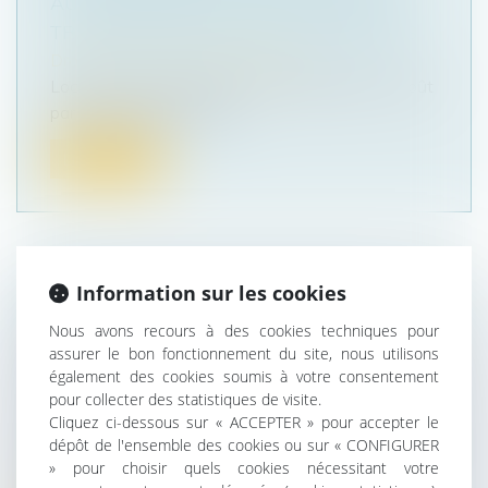
AUX CONFÉRENCES DE SCOT POUR
TRANSMETTRE LEURS PROPOSITIONS
Droit public
/
Droit de l'urbanisme
Localtis : Une proposition de loi déposée le 5 août
par la présidente LR de l...
Lire la suite
Information sur les cookies
UNE EURL AYANT UNE ACTIVITÉ
Nous avons recours à des cookies techniques pour
D'AGENT COMMERCIAL N'EST
assurer le bon fonctionnement du site, nous utilisons
PAS DISSOUTE AU DÉCÈS DE SON
également des cookies soumis à votre consentement
ASSOCIÉ
pour collecter des statistiques de visite.
Droit des sociétés
/
Transmission d’entreprise
Cliquez ci-dessous sur « ACCEPTER » pour accepter le
dépôt de l'ensemble des cookies ou sur « CONFIGURER
L’EURL exerçant une activité d’agent commercial
» pour choisir quels cookies nécessitant votre
n’a pas droit à l’indemnité d...