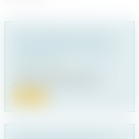
LOI DE PROTECTION DU POUVOIR
D'ACHAT : MESURES POUR FACILITER
LA RÉSILIATION DES CONTRATS DE
CONSOMMATION
Droit de la consommation
La loi portant mesures d'urgence pour la
protection du pouvoir d'achat compor...
Lire la suite
ZAN : DES SÉNATEURS VEULENT