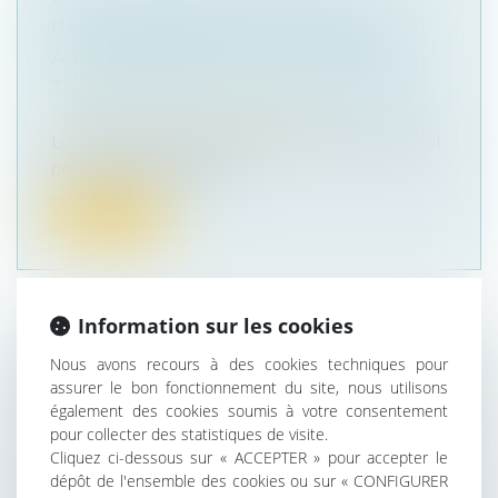
REPORTER D'UN AN LE DÉLAI LAISSÉ
AUX CONFÉRENCES DE SCOT POUR
TRANSMETTRE LEURS PROPOSITIONS
Droit public
/
Droit de l'urbanisme
Localtis : Une proposition de loi déposée le 5 août
par la présidente LR de l...
Lire la suite
Information sur les cookies
UNE EURL AYANT UNE ACTIVITÉ
Nous avons recours à des cookies techniques pour
assurer le bon fonctionnement du site, nous utilisons
D'AGENT COMMERCIAL N'EST
également des cookies soumis à votre consentement
PAS DISSOUTE AU DÉCÈS DE SON
pour collecter des statistiques de visite.
ASSOCIÉ
Cliquez ci-dessous sur « ACCEPTER » pour accepter le
dépôt de l'ensemble des cookies ou sur « CONFIGURER
Droit des sociétés
/
Transmission d’entreprise