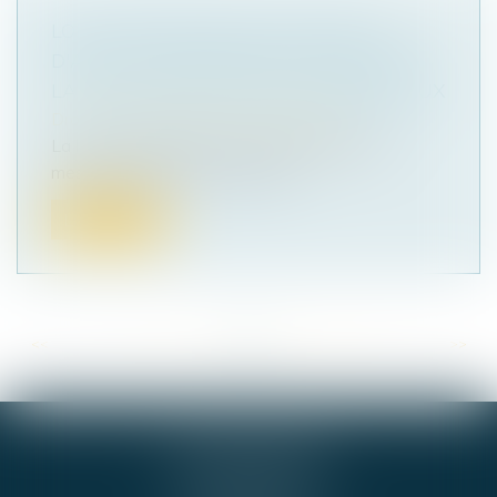
LOI DE PROTECTION DU POUVOIR
D'ACHAT : MESURES POUR CONTENIR
LA HAUSSE DES LOYERS COMMERCIAUX
Droit commercial
/
Baux commerciaux
La loi « pouvoir d’achat » comporte diverses
mesures fiscales et sociales vis...
Lire la suite
<<
<
...
80
81
82
83
84
85
86
...
>
>>
GIE ALPHA-JURIS
54 RUE DE BEL AIR