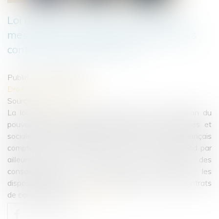
Loi de protection du pouvoir d'achat :
mesures pour faciliter la résiliation des
contrats de consommation
Publié le :
16/09/2022
Droit de la consommation
Source :
www.efl.fr
La loi portant mesures d'urgence pour la protection du
pouvoir d'achat comporte diverses mesures fiscales et
sociales visant à protéger le niveau de vie des Français
compte tenu du contexte de l'inflation. Elle comprend par
ailleurs diverses mesures de protection des
consommateurs. Nous présentons ci-après les
dispositions de la loi concernant la résolution des contrats
de consommation...
Lire la suite