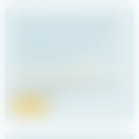
EN PRÉSENCE D’AVANCES DÉPASSANT
LA VALEUR DE RACHAT DU CONTRAT
D’ASSURANCE-VIE, L’ASSUREUR NE
PEUT MODIFIER LE CONTRAT
UNILATÉRALEMENT POUR S’OCTROYER
UN DROIT DE RACHAT
Droit de la famille, des personnes et de leur
patrimoine
/
Patrimoine et succession
Le 17 avril 1996, par l'intermédiaire d'un courtier,
un homme avait souscrit...
Lire la suite