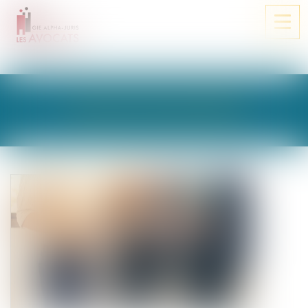
Ouvri
le
men
LES ACTUALITÉS