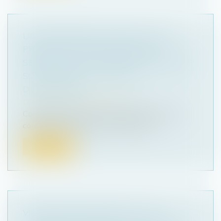
UNE PERSONNE QUI NE PEUT, EN
PRINCIPE, ÊTRE ENTENDUE SOUS
SERMENT PEUT NÉANMOINS DÉPOSER
SOUS SERMENT, À DÉFAUT
D’OPPOSITION
Droit pénal
/
Procédure pénale
Condamné à quatre ans d’emprisonnement et
confiscation de diverses sommes pou...
Lire la suite
VIOLENCES CONJUGALES : DES