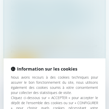
L’AMENDE CIVILE POUR NON-
DÉCLARATION DU CHANGEMENT
D’USAGE D’UNE LOCATION DE COURTE
DURÉE N’EST PAS DUE LORSQUE LA
LOCATION NE CONSTITUE PAS LA
RÉSIDENCE PRINCIPALE
Droit immobilier
/
Baux d'habitation
L’article L 631-7 du Code de la construction et de
l'habitation, subordonne l...
Lire la suite
Information sur les cookies
Nous avons recours à des cookies techniques pour
assurer le bon fonctionnement du site, nous utilisons
également des cookies soumis à votre consentement
pour collecter des statistiques de visite.
LE PAIEMENT DES LOYERS NE PEUT
Cliquez ci-dessous sur « ACCEPTER » pour accepter le
ÊTRE DEMANDÉ À LA SUITE DE LA
dépôt de l'ensemble des cookies ou sur « CONFIGURER
RÉSILIATION D’UN BAIL RENOUVELÉ
» pour choisir quels cookies nécessitant votre