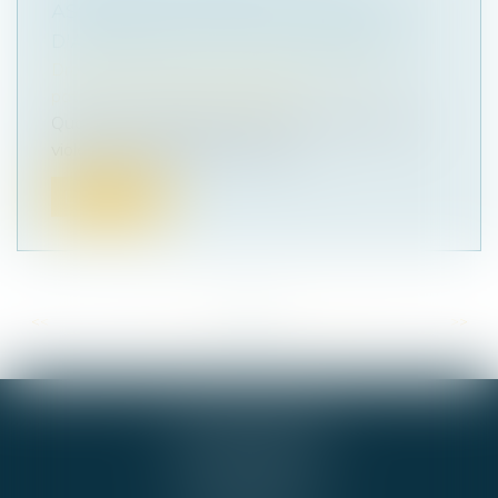
ASSOCIATIONS TIRENT LA SONNETTE
D'ALARME SUR LES FINANCEMENTS
Droit de la famille, des personnes et de leur
patrimoine
/
Violences familiales
Quatre ans après le lancement du Grenelle des
violences conjugales, des assoc...
Lire la suite
<<
<
...
14
15
16
17
18
19
20
...
>
>>
GIE ALPHA-JURIS
54 RUE DE BEL AIR
44000 NANTES