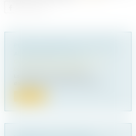
PENSION ALIMENTAIRE : UNE GESTION
AUTOMATISÉE POUR TOUS
Droit de la famille, des personnes et de leur
patrimoine
/
Divorce et séparation
La séparation est le premier facteur
d’appauvrissement en France. Pour lutter...
Lire la suite