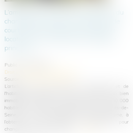
L’amende civile pour non-déclaration du
changement d’usage d’une location de
courte durée n’est pas due lorsque la
location ne constitue pas la résidence
principale
Publié le :
19/09/2023
Droit immobilier
/
Baux d'habitation
Source :
www.lemag-juridique.com
L’article L 631-7 du Code de la construction et de
l'habitation, subordonne la mise en location d’un bien
immobilier situé dans les communes de plus de 200 000
habitants et à celles des départements des Hauts-de-
Seine, de la Seine-Saint-Denis et du Val-de-Marne, à
l’obtention d'une autorisation administrative pour
changement d’usage des locaux...
Lire la suite