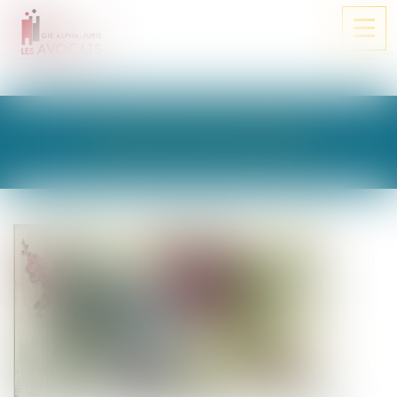
Ouvri
le
men
LES ACTUALITÉS