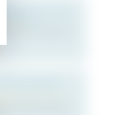
’URBANISME. VENTE DU BIEN ET
ESPONSABILITÉS
de l'urbanisme
infractions au Code de l’urbanisme et au
ENTEMENT POUR INSANITÉ
 des personnes et de leur patrimoine
/
ession
eçu le 12 novembre 2015, un homme et
du...