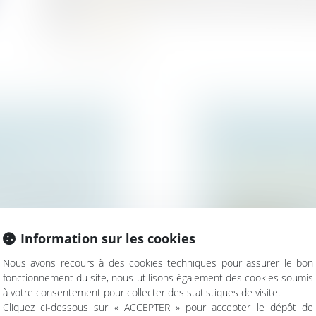
destination d’un bien a été dressé à l’encontre de l’a
vente...
Lire la suite
IL, DIMINUTION
AUTONOMIE DU
SION
PRESTATION C
Droit de la famille,
entionnée au bail
Couples et régime 
La liquidation du r
définition égalitair...
Information sur les cookies
Lire la suite
Nous avons recours à des cookies techniques pour assurer le bon
fonctionnement du site, nous utilisons également des cookies soumis
à votre consentement pour collecter des statistiques de visite.
Cliquez ci-dessous sur « ACCEPTER » pour accepter le dépôt de