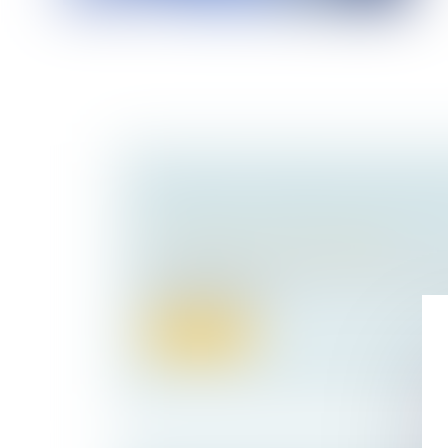
ERREUR DE SURFACE DANS LE BA
DU LOYER ET DÉLAIS DE FORCLU
Droit immobilier
/
Baux d'habitation
Se prévalant d’un écart entre la surface m
de location d’une...
Lire la suite