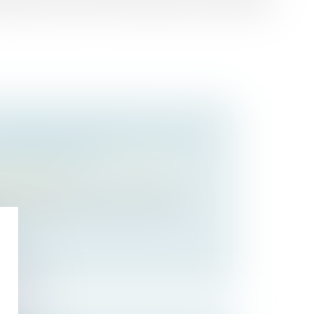
cquéreur et de la SCP de notaires qui a reçu l’acte de
 RÉGIME MATRIMONIAL ET DE LA
OMPENSATOIRE
 des personnes et de leur patrimoine
/
matrimoniaux
égime matrimonial des époux étant par