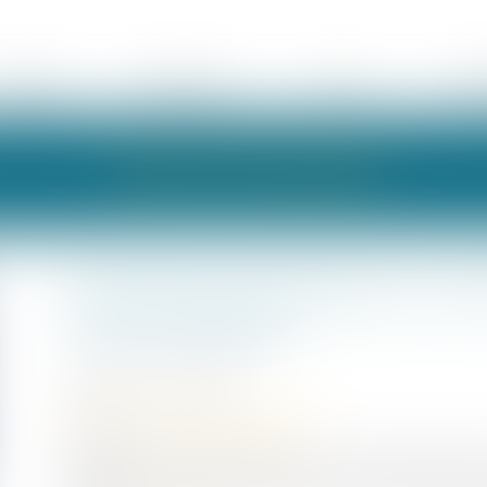
ÉQUIPE
EXPERTISES
ACTUS
HON
LES ACTUALITÉS
Infractions d’urbanisme. Ven
responsabilités
Publié le :
11/11/2022
Droit public
/
Droit de l'urbanisme
Source :
www.actu-juridique.fr
Un procès-verbal d’infractions au Code de l’urbanisme