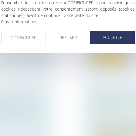
l'ensemble des cookies ou sur « CONFIGURER » pour choisir quels
cookies nécessitant votre consentement seront déposés (cookies
URNEMENT DE
INFRACTIONS D
statistiques), avant de continuer votre visite du site.
ANT
PARTAGE DE R
Plus d'informations
Droit public
/
Droit 
us de confiance
Un procès-verbal d’
ACCEPTER
CONFIGURER
REFUSER
plan local d’urba...
Lire la suite
ES BÂTIMENTS
VICE DU CONS
D’ESPRIT
aire, constitue en
Droit de la famille,
Patrimoine et succ
Par acte notarié r
son épouse, ont ven