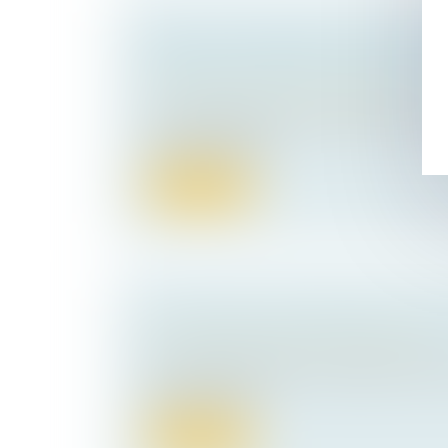
ABUS DE CONFIANCE PAR DÉTO
CARTES DE RETRAIT DE CARBUR
Droit pénal
/
Droit pénal des affaires
Est susceptible de constituer le délit d’ab
l’usage par une pr...
Lire la suite
LA RÉNOVATION ÉNERGÉTIQUE D
Droit immobilier
/
Droit de la construction
Le secteur du bâtiment, résidentiel et terti
France la prem...
Lire la suite