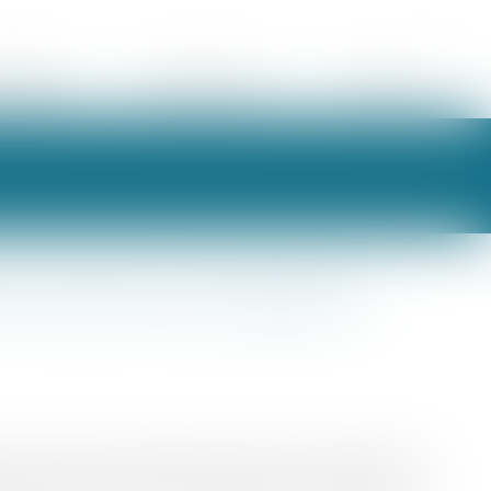
ORAIRES
ESPACE CLIENT
CONTACT
te du bien et partage de
 et au plan local d’urbanisme relatif au changement de