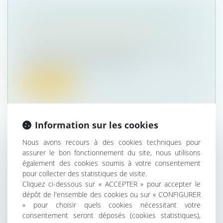
LES VIOLENCES SEXISTES EN FRANCE
Droit de la famille, des personnes et de leur
patrimoine
/
Violences familiales
En 2018, 0,7 % des femmes déclarent avoir été
victimes de violences physiques...
Lire la suite
Information sur les cookies
Nous avons recours à des cookies techniques pour
INFORMATION JUDICIAIRE EN MATIÈRE
assurer le bon fonctionnement du site, nous utilisons
CRIMINELLE : FIXATION DU POINT DE
également des cookies soumis à votre consentement
pour collecter des statistiques de visite.
DÉPART DU DÉLAI DE DÉTENTION
Cliquez ci-dessous sur « ACCEPTER » pour accepter le
PROVISOIRE
dépôt de l'ensemble des cookies ou sur « CONFIGURER
Droit pénal
/
Procédure pénale
» pour choisir quels cookies nécessitant votre
En application de l'article 145-2 du code de
consentement seront déposés (cookies statistiques),