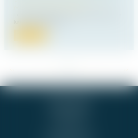
patrimoine
/
Violences familiales
Le Groupe d'experts du Conseil de l'Europe sur la
lutte contre la violence à...
Lire la suite
<<
<
...
9
10
11
12
13
14
15
...
>
>>
GIE ALPHA-JURIS
54 RUE DE BEL AIR
44000 NANTES
Cabinet BNA
Tél :
02 51 72 36 36
b.boucher@alpha-juris.fr