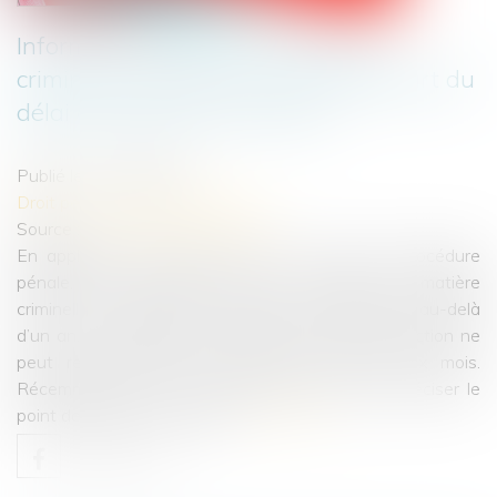
Information judiciaire en matière
criminelle : fixation du point de départ du
délai de détention provisoire
Publié le :
13/10/2023
Droit pénal
/
Procédure pénale
Source :
www.lemag-juridique.com
En application de l'article 145-2 du code de procédure
pénale, une personne mise en examen, en matière
criminelle, ne peut être maintenue en détention au-delà
d’un an. À l’expiration de ce délai, le juge d’instruction ne
peut renouveler cette durée pour plus de six mois.
Récemment, la Cour de cassation est venue préciser le
point de départ de ce délai…
Lire la suite