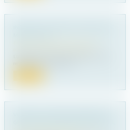
INDIVISION ET DÉPENSE PERSONNELLE :
MISE AU CLAIR
Droit de la famille, des personnes et de leur
patrimoine
/
Patrimoine et succession
L’article 815-13 du Code Civil définit le droit au
remboursement de certaines...
Lire la suite
VIOLENCE À L’ÉGARD DES FEMMES : LE
GREVIO PUBLIE SON RAPPORT ANNUEL
Droit de la famille, des personnes et de leur