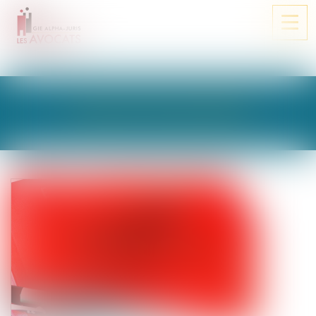
Ouvri
le
men
LES ACTUALITÉS