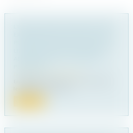
L’ÉVALUATION DES TERRAINS À BÂTIR
EXPROPRIÉS POUR CAUSE D’UTILITÉ
PUBLIQUE NE PREND EN COMPTE QUE
LES SERVITUDES ET RESTRICTIONS
ADMINISTRATIVES À CARACTÈRE
PERMANENT
Droit public
/
Droit de l'urbanisme
En application de l’article L. 322-4 du Code de
l’expropriation pour cause d’...
Lire la suite