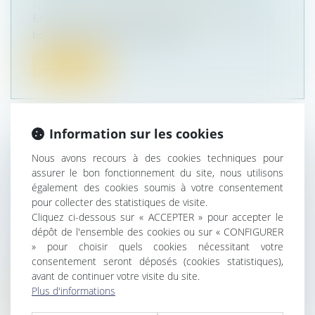
Droit commercial
/
Baux commerciaux
En 2010, une personne achète un local donné à
bail à usage commercial depuis...
Lire la suite
Information sur les cookies
IMMEUBLE INSALUBRE À TITRE
Nous avons recours à des cookies techniques pour
assurer le bon fonctionnement du site, nous utilisons
IRRÉMÉDIABLE : QUELLE MÉTHODE
également des cookies soumis à votre consentement
POUR CALCULER L’INDEMNITÉ
pour collecter des statistiques de visite.
D’EXPROPRIATION ?
Cliquez ci-dessous sur « ACCEPTER » pour accepter le
dépôt de l'ensemble des cookies ou sur « CONFIGURER
Droit immobilier
/
Droit de la propriété
» pour choisir quels cookies nécessitant votre
Dès lors qu’un immeuble exproprié a fait l’objet
consentement seront déposés (cookies statistiques),
d’un arrêté d’insalubrité à...
avant de continuer votre visite du site.
Plus d'informations
Lire la suite