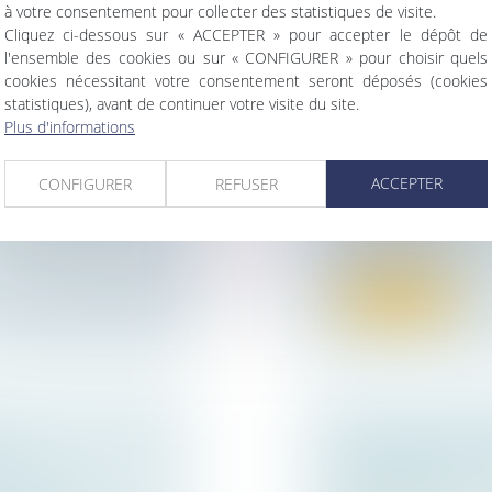
à votre consentement pour collecter des statistiques de visite.
Cliquez ci-dessous sur « ACCEPTER » pour accepter le dépôt de
l'ensemble des cookies ou sur « CONFIGURER » pour choisir quels
cookies nécessitant votre consentement seront déposés (cookies
statistiques), avant de continuer votre visite du site.
DES MOTIFS
RÉGIME MATRI
Plus d'informations
ISION
POUR LA LOI D
Droit de la famille,
ACCEPTER
CONFIGURER
REFUSER
de cassation a
Couples et régime 
La règle selon laque
régime matri...
Lire la suite
HARCÈLEMENT 
A SCI :
POUR TOUS LES