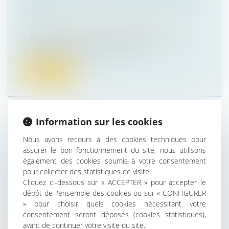
MOTIF
Droit commercial
/
Droit de la concurrence
L’article 2004 du Code civil énonce que : « Le
mandant peut révoquer sa procu...
Lire la suite
Information sur les cookies
EN PRÉSENCE DE DROITS DÉMEMBRÉS,
Nous avons recours à des cookies techniques pour
assurer le bon fonctionnement du site, nous utilisons
LA TOTALITÉ DU PASSIF DE SUCCESSION
également des cookies soumis à votre consentement
EST IMPUTABLE SUR LA PART DU NU-
pour collecter des statistiques de visite.
PROPRIÉTAIRE
Cliquez ci-dessous sur « ACCEPTER » pour accepter le
dépôt de l'ensemble des cookies ou sur « CONFIGURER
Droit de la famille, des personnes et de leur
» pour choisir quels cookies nécessitant votre
patrimoine
/
Patrimoine et succession
consentement seront déposés (cookies statistiques),
M. F.X. est décédé laissant pour lui succéder : -
avant de continuer votre visite du site.