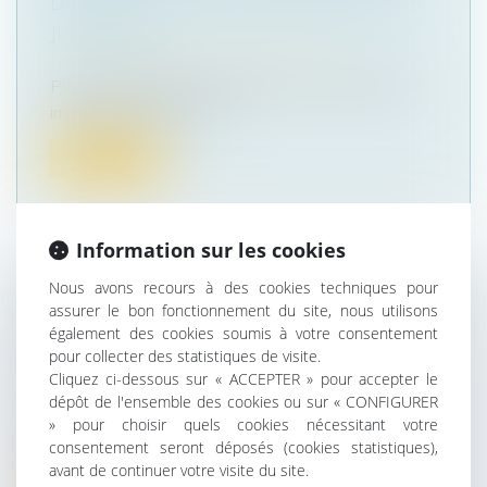
DANS LE CADRE D’UNE LIQUIDATION
JUDICIAIRE
Droit commercial
/
Baux commerciaux
Placée en liquidation judiciaire, une société civile
immobilière (SCI) avait...
Lire la suite
Information sur les cookies
Nous avons recours à des cookies techniques pour
LA CHARGE DE LA PREUVE EN MATIÈRE
assurer le bon fonctionnement du site, nous utilisons
DE VENTE PAR DÉMARCHAGE À
également des cookies soumis à votre consentement
pour collecter des statistiques de visite.
DOMICILE
Cliquez ci-dessous sur « ACCEPTER » pour accepter le
Droit de la consommation
dépôt de l'ensemble des cookies ou sur « CONFIGURER
Des personnes achètent un bien à la suite d’un
» pour choisir quels cookies nécessitant votre
démarchage à domicile, qu’ils...
consentement seront déposés (cookies statistiques),
avant de continuer votre visite du site.