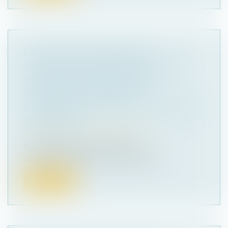
DROIT PÉNAL DES MINEURS :
INCONSTITUTIONNALITÉ PARTIELLE
DES RELEVÉS SIGNALÉTIQUES
CONTRAINTS ET RÉSERVE
D’INTERPRÉTATION SUR LA DÉTENTION
PROVISOIRE
Droit pénal
/
Droit pénal des mineurs
Saisi d’une question prioritaire de
constitutionnalité, le Conseil constituti...
Lire la suite