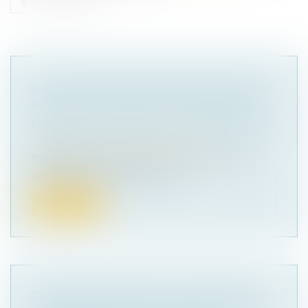
VIOLATION DES SANCTIONS CONTRE LA
RUSSIE : LE SPECTRE D’UN NOUVEAU
RISQUE PÉNAL POUR LES ENTREPRISES
Droit pénal
/
Droit pénal des affaires
Parallèlement à l’adoption du «10ᵉ paquet» de
sanctions à l’encontre de la Ru...
Lire la suite
TRAVAUX INITIÉS PAR L’USUFRUITIER