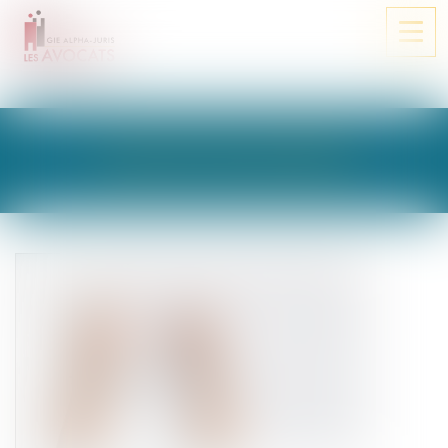
Ouvri
le
men
LES ACTUALITÉS