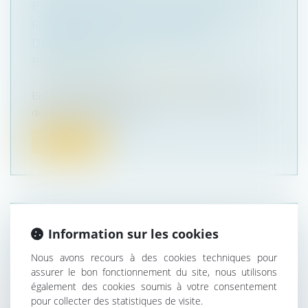
ET RECEVABILITÉ DE L’ACTION SUR LE
FONDEMENT DE LA GARANTIE
DÉCENNALE EXERCÉE PAR LE NU
PROPRIÉTAIRE
Droit immobilier
/
Droit de la propriété
En droit immobilier, l’accession à la propriété est
de plein droit lors de la...
Lire la suite
Information sur les cookies
INDEMNISATION D’OCCUPATION ET
LIQUIDATION DES INTÉRÊTS
Nous avons recours à des cookies techniques pour
PATRIMONIAUX DES CONCUBINS
assurer le bon fonctionnement du site, nous utilisons
également des cookies soumis à votre consentement
Droit de la famille, des personnes et de leur
pour collecter des statistiques de visite.
patrimoine
/
Couples et régime matrimoniaux