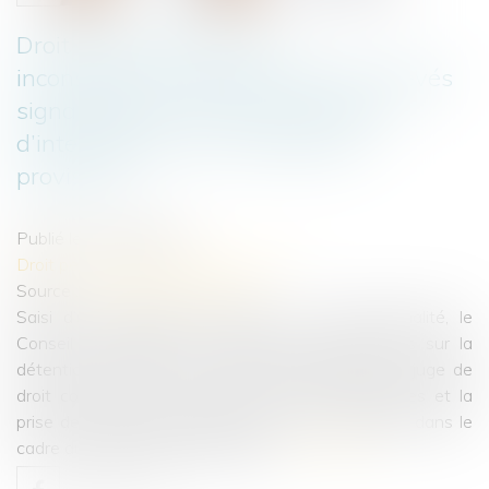
Droit pénal des mineurs :
inconstitutionnalité partielle des relevés
signalétiques contraints et réserve
d’interprétation sur la détention
provisoire
Publié le :
25/04/2023
Droit pénal
/
Droit pénal des mineurs
Source :
actu.dalloz-etudiant.fr
Saisi d’une question prioritaire de constitutionnalité, le
Conseil constitutionnel a apporté des précisions sur la
détention provisoire des mineurs décidée par un juge de
droit commun et a censuré le relevé d’empreintes et la
prise de photographies effectués sous contrainte dans le
cadre du régime de l’audition libre...
Lire la suite