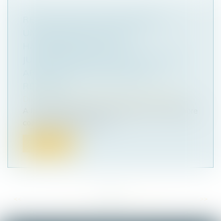
RÉTRACTATION DES PROMESSES
UNILATÉRALES DE VENTE :
HARMONISATION DE LA
JURISPRUDENCE EN FAVEUR D’UNE
APPLICATION ANTICIPÉE DE LA
RÉFORME
Droit des sociétés
/
Transmission d’entreprise
A l’instar de la première chambre civile, la chambre
commerciale de la Cour d...
Lire la suite
<<
<
...
41
42
43
44
45
46
47
...
>
>>