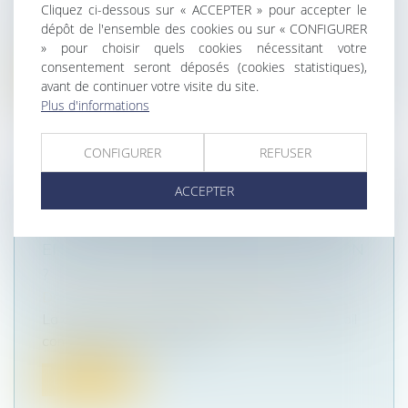
Cliquez ci-dessous sur « ACCEPTER » pour accepter le
Un couple vivait en concubinage, et le concubin
dépôt de l'ensemble des cookies ou sur « CONFIGURER
avait saisi le juge aux affai...
» pour choisir quels cookies nécessitant votre
consentement seront déposés (cookies statistiques),
Lire la suite
avant de continuer votre visite du site.
Plus d'informations
CONFIGURER
REFUSER
ACCEPTER
RETRAITE OU INVALIDITÉ DU
LOCATAIRE COMMERCIAL : QUEL LOYER
EN CAS DE CESSION-DÉSPÉCIALISATION
?
Droit commercial
/
Baux commerciaux
La cession, avec déspécialisation, du droit au bail
commercial en cas de retr...
Lire la suite