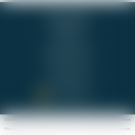
GIE ALPHA-JURIS
54 RUE DE BEL AIR
44000 NANTES
Cabinet BNA
Tél :
02 51 72 36 36
b.boucher@alpha-juris.fr
b.naux@alpha-juris.fr
Cabinet PUBLIJURIS
Tél :
02 40 74 09 70
avocats@publijuris.fr
NOUS CONTACTER
NOUS LOCALISER
Cabinet
Équipe
Expertises
Actus
Honoraires
Espace client
Contact
Plan du site
Politique de confidentialité
Mentions légales
Politique de cookies