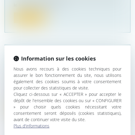
le respect dû au droit à...
Lire la suite
COMMANDE PUBLIQUE : LES ASPECTS
Information sur les cookies
ENVIRONNEMENTAUX DEVRONT FAIRE
Nous avons recours à des cookies techniques pour
PARTIE DES CRITÈRES
assurer le bon fonctionnement du site, nous utilisons
également des cookies soumis à votre consentement
Droit public
/
Droit de la commande publique
pour collecter des statistiques de visite.
Un décret fixe à 2026 l'interdiction du critère
Cliquez ci-dessous sur « ACCEPTER » pour accepter le
unique du prix dans les march...
dépôt de l'ensemble des cookies ou sur « CONFIGURER
» pour choisir quels cookies nécessitant votre
Lire la suite
consentement seront déposés (cookies statistiques),
avant de continuer votre visite du site.
Plus d'informations