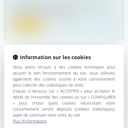
Dans le cadre d’une affaire, il n’y a pas que les
arguments au fond développé...
Lire la suite
Information sur les cookies
RÉGIME DES MEUBLÉS DE TOURISME ET
Nous avons recours à des cookies techniques pour
PREUVE DE L’USAGE D’HABITATION DU
assurer le bon fonctionnement du site, nous utilisons
LOCAL AU 1ER JANVIER 1970
également des cookies soumis à votre consentement
pour collecter des statistiques de visite.
Droit public
/
Droit de l'urbanisme
Cliquez ci-dessous sur « ACCEPTER » pour accepter le
Le régime des meublés de tourisme impose des
dépôt de l'ensemble des cookies ou sur « CONFIGURER
obligations aux propriétaires d’...
» pour choisir quels cookies nécessitant votre
consentement seront déposés (cookies statistiques),
Lire la suite
avant de continuer votre visite du site.
Plus d'informations