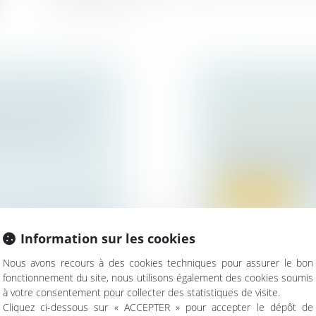
RAUDE FISCALE
LA DEMANDE E
Droit de la famille,
esures visant à
Patrimoine et succ
Retour sur un conc
conséquences pratiq
Lire la suite
Information sur les cookies
Nous avons recours à des cookies techniques pour assurer le bon
fonctionnement du site, nous utilisons également des cookies soumis
ESSIONNELS :
LE MAÎTRE D’O
à votre consentement pour collecter des statistiques de visite.
RENCE DU
Cliquez ci-dessous sur « ACCEPTER » pour accepter le dépôt de
DATE DE DÉLIV