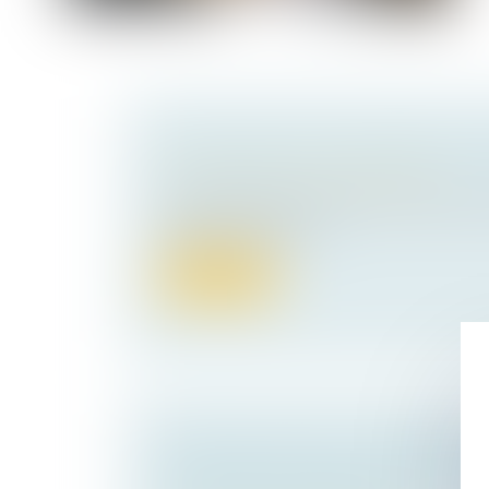
UN PLAN DE LUTTE CONTRE LA F
Droit pénal
/
Droit pénal des affaires
Le gouvernement a dévoilé une série de m
renforcer son action...
Lire la suite
VENTE DE LOCAUX À USAGE PROF
EXCLUSION DU DROIT DE PRÉFÉ