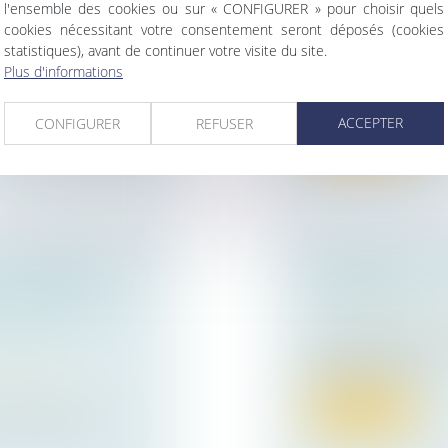
l'ensemble des cookies ou sur « CONFIGURER » pour choisir quels
PAIEMENT
cookies nécessitant votre consentement seront déposés (cookies
Droit immobilier
/
Dr
statistiques), avant de continuer votre visite du site.
local à usage
Récemment, la Troi
Plus d'informations
cassation a affirmé 
ACCEPTER
CONFIGURER
REFUSER
Lire la suite
ADRE D’UNE
OBLIGATION DE
A FIXATION DE
PROVISION
RINCIPE DU
Droit immobilier
/
Co
Dans une affaire po
juillet dernier, un...
ur patrimoine
/
Lire la suite
 cassation le 12