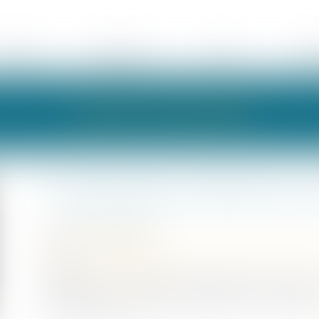
ÉQUIPE
EXPERTISES
ACTUS
HON
LES ACTUALITÉS
La demande en délivrance d
Publié le :
26/07/2023
Droit de la famille, des personnes et de leur patrimoine
Source :
www.aurep.com
Retour sur un concept assez abstrait mais source d
d’un legs (Cass. Civ 1ère, 21 juin 2023, n° 21-20.396).