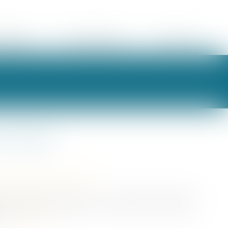
ORAIRES
ESPACE CLIENT
CONTACT
’un legs
/
Patrimoine et succession
e conséquences pratiques : la demande en délivrance
..
Lire la suite