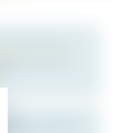
N DÉLIVRANCE D’UN LEGS
 des personnes et de leur patrimoine
/
ession
ept assez abstrait mais source de
ues :...
UVRAGE NE DOIT PAS VÉRIFIER LA
RANCE DE LA GARANTIE DE