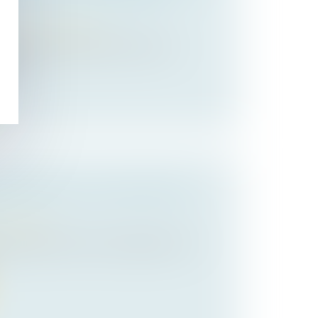
oit de la construction
sième Chambre civile de la Cour de
que...
 GARANTIE ET ALLOCATION DE
propriété
rtée devant la Cour de cassation le 13