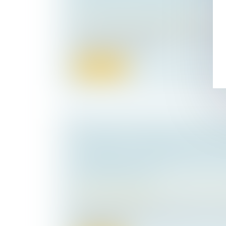
LOCATAIRE COMMERCIAL
Droit commercial
/
Baux commerciaux
Lorsqu’un bailleur envisage de vendre un 
commercial ou artisana...
Lire la suite
AUDITION DU MINEUR DANS LE C
DEMANDE DE MODIFICATION DE L
SA RÉSIDENCE HABITUELLE ET P
CONTRADICTOIRE
Droit de la famille, des personnes et de le
Divorce et séparation
Dans l’affaire présentée devant la Cour de
juillet dernier, u...