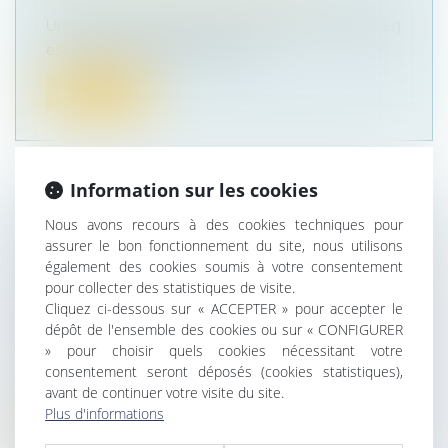
patrimoine
/
Patrimoine et succession
Une SCPI (Société Civile de Placement Immobilier)
est composée majoritairemen...
Lire la suite
Information sur les cookies
RÉQUISITION DE DONNÉES
Nous avons recours à des cookies techniques pour
assurer le bon fonctionnement du site, nous utilisons
INFORMATIQUES DANS LE CADRE
également des cookies soumis à votre consentement
D’UNE INFORMATION JUDICIAIRE : LE
pour collecter des statistiques de visite.
RÉGIME EST CONSTITUTIONNEL
Cliquez ci-dessous sur « ACCEPTER » pour accepter le
dépôt de l'ensemble des cookies ou sur « CONFIGURER
Droit pénal
/
Procédure pénale
» pour choisir quels cookies nécessitant votre
Dans une décision QPC du 17 juin 2022, le
consentement seront déposés (cookies statistiques),
Conseil constitutionnel déclare les...
avant de continuer votre visite du site.
Plus d'informations
Lire la suite