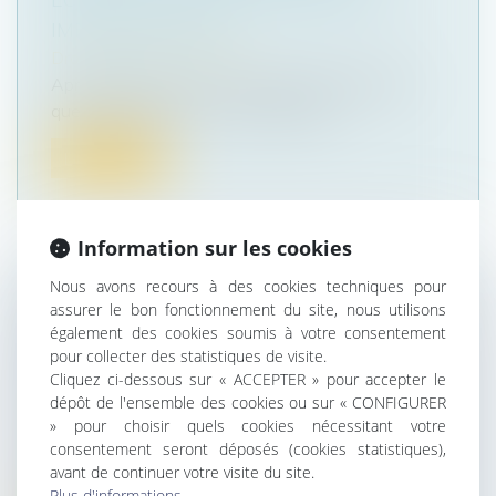
IMPRESCRIPTIBLE
Droit de la consommation
Après la CJUE, La Cour de cassation réaffirme
que la demande d’un consommateu...
Lire la suite
Information sur les cookies
Nous avons recours à des cookies techniques pour
LES PAILLOTTES DE PLAGE SONT-ELLES
assurer le bon fonctionnement du site, nous utilisons
également des cookies soumis à votre consentement
INTERDITES DANS LA BANDE DES 100
pour collecter des statistiques de visite.
MÈTRES ET DANS LES ESPACES
Cliquez ci-dessous sur « ACCEPTER » pour accepter le
REMARQUABLES DU LITTORAL ?
dépôt de l'ensemble des cookies ou sur « CONFIGURER
Droit public
/
Droit de l'urbanisme
» pour choisir quels cookies nécessitant votre
consentement seront déposés (cookies statistiques),
L’article L. 121-3 du code de l’urbanisme confère
avant de continuer votre visite du site.
un champ d’application très...
Plus d'informations