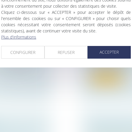
à votre consentement pour collecter des statistiques de visite.
Cliquez ci-dessous sur « ACCEPTER » pour accepter le dépôt de
l'ensemble des cookies ou sur « CONFIGURER » pour choisir quels
cookies nécessitant votre consentement seront déposés (cookies
statistiques), avant de continuer votre visite du site.
CLE 470-1 DU
ENVIRONNEMEN
Plus d'informations
TOUTE
BATTENT DE « L’
Droit public
/
Droit 
ACCEPTER
CONFIGURER
REFUSER
Une jurisprudence 
la notion de satur...
ode de procédure
Lire la suite
E
EXTINCTION DE