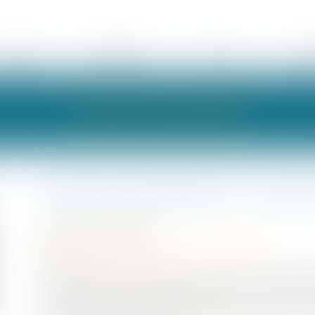
ÉQUIPE
EXPERTISES
ACTUS
HON
LES ACTUALITÉS
Cession d'entreprise : que fai
Publié le :
10/04/2024
Droit des sociétés
/
Transmission d’entreprise
Source :
finance-heros.fr
La trésorerie de votre entreprise peut provenir de dif
fonds de roulement négatif, comptes courants d’asso
nécessaire au bon fonctionnement de la société et c’