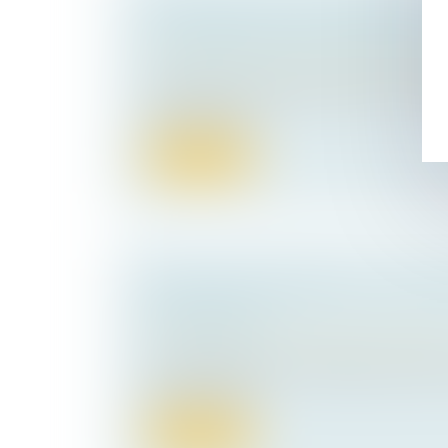
4 ÉTAPES CLÉS POUR RÉUSSIR L
TRANSMISSION D’UNE ENTREPRIS
Droit des sociétés
/
Transmission d’entrepr
Construire une entreprise pérenne et capa
crises est souv...
Lire la suite
CESSION D'ENTREPRISE : QUE FAI
TRÉSORERIE ?
Droit des sociétés
/
Transmission d’entrepr
La trésorerie de votre entreprise peut prov
sources : béné...
Lire la suite