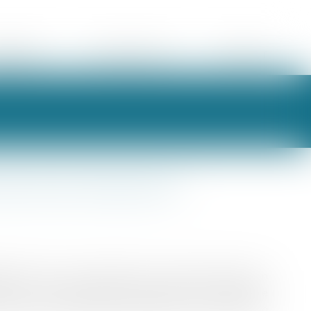
ORAIRES
ESPACE CLIENT
CONTACT
re de la trésorerie ?
férentes sources : bénéfices mis en réserve, besoin en
ciés,… Votre repreneur aura besoin de la trésorerie
est toujours rassurant de présenter une société qui a