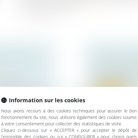
une trésorerie confortable...
Lire la suite
FAMILIALES,
COMMENT TRAN
Droit des sociétés
Vous envisagez de c
ise
mode de cession...
e entreprise
Lire la suite
Information sur les cookies
Nous avons recours à des cookies techniques pour assurer le bon
fonctionnement du site, nous utilisons également des cookies soumis
à votre consentement pour collecter des statistiques de visite.
Cliquez ci-dessous sur « ACCEPTER » pour accepter le dépôt de
l'ensemble des cookies ou sur « CONFIGURER » pour choisir quels