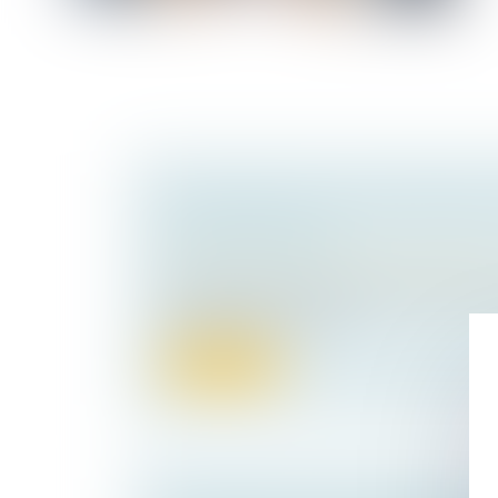
TRANSMETTRE LES ENTREPRISES 
DÉFI PERMANENT
Droit des sociétés
/
Transmission d’entrepr
En dépit du pacte Dutreuil, transmettre un
familiale demeure comp...
Lire la suite