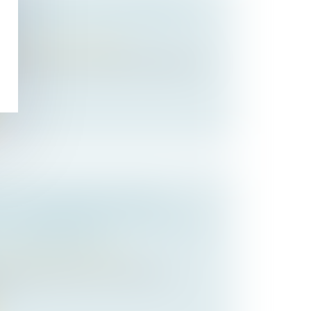
FAMILIALE D’UNE ENTREPRISE :
RE ?
/
Transmission d’entreprise
liale possède cette qualité intrinsèque de
L ET ENGAGEMENT RÉPUTÉ
DE LA DIRECTION DE LA SOCIÉTÉ À
A TRANSMISSION ?
/
Transmission d’entreprise
e Dutreil suppose la conclusion d’un
e...