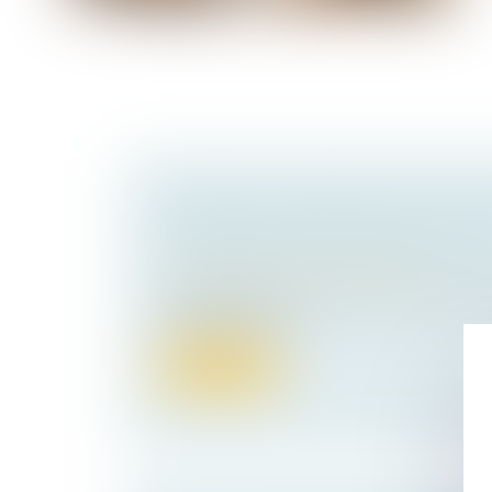
ERREUR DE SURFACE DANS LE BA
DU LOYER ET DÉLAIS DE FORCLU
Droit immobilier
/
Baux d'habitation
Se prévalant d’un écart entre la surface m
de location d’une...
Lire la suite