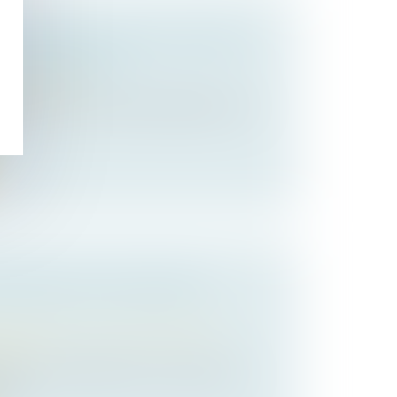
’URBANISME. VENTE DU BIEN ET
ESPONSABILITÉS
de l'urbanisme
infractions au Code de l’urbanisme et au
ENTEMENT POUR INSANITÉ
 des personnes et de leur patrimoine
/
ession
eçu le 12 novembre 2015, un homme et
du...