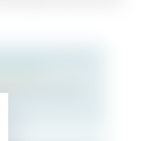
poux pour apprécier la disparité créée par la rupture
 RÉGIME MATRIMONIAL ET DE LA
OMPENSATOIRE
 des personnes et de leur patrimoine
/
matrimoniaux
égime matrimonial des époux étant par