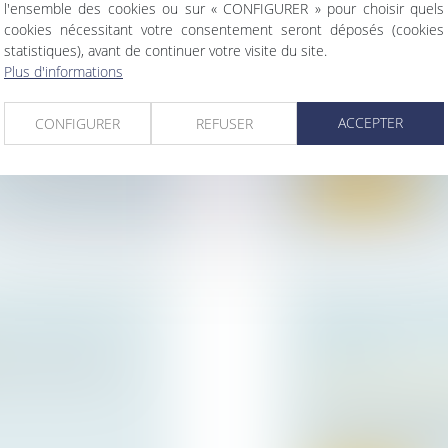
l'ensemble des cookies ou sur « CONFIGURER » pour choisir quels
cookies nécessitant votre consentement seront déposés (cookies
URNEMENT DE
INFRACTIONS D
statistiques), avant de continuer votre visite du site.
ANT
PARTAGE DE R
Plus d'informations
Droit public
/
Droit 
us de confiance
Un procès-verbal d’
ACCEPTER
CONFIGURER
REFUSER
plan local d’urba...
Lire la suite
ES BÂTIMENTS
VICE DU CONS
D’ESPRIT
aire, constitue en
Droit de la famille,
Patrimoine et succ
Par acte notarié r
son épouse, ont ven