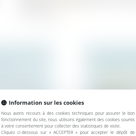
de la part de la communauté devant revenir à chaque é
du lien conjugal...
Lire la suite
IL, DIMINUTION
AUTONOMIE DU
SION
PRESTATION C
Droit de la famille,
entionnée au bail
Couples et régime 
La liquidation du r
définition égalitair...
Information sur les cookies
Lire la suite
Nous avons recours à des cookies techniques pour assurer le bon
fonctionnement du site, nous utilisons également des cookies soumis
à votre consentement pour collecter des statistiques de visite.
Cliquez ci-dessous sur « ACCEPTER » pour accepter le dépôt de