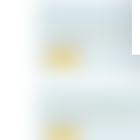
ABUS DE CONFIANCE PAR DÉTO
CARTES DE RETRAIT DE CARBUR
Droit pénal
/
Droit pénal des affaires
Est susceptible de constituer le délit d’ab
l’usage par une pr...
Lire la suite
LA RÉNOVATION ÉNERGÉTIQUE D
Droit immobilier
/
Droit de la construction
Le secteur du bâtiment, résidentiel et terti
France la prem...
Lire la suite