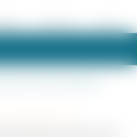
ORAIRES
ESPACE CLIENT
CONTACT
nial et de la prestation
/
Couples et régime matrimoniaux
 définition égalitaire, il n’y a pas lieu de tenir compte