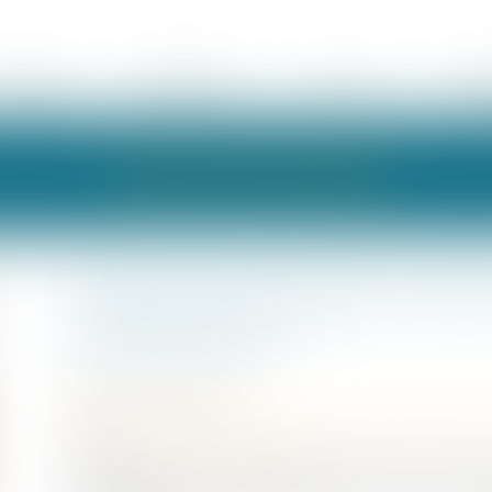
ÉQUIPE
EXPERTISES
ACTUS
HON
LES ACTUALITÉS
Autonomie du régime matrimo
compensatoire
Publié le :
16/11/2022
Droit de la famille, des personnes et de leur patrimoine
Source :
actu.dalloz-etudiant.fr
La liquidation du régime matrimonial des époux étant par