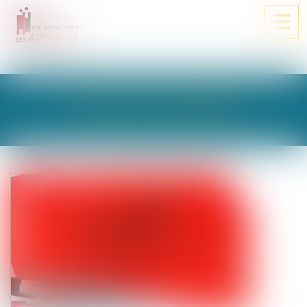
Ouvri
le
men
LES ACTUALITÉS