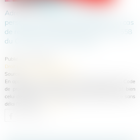
Adresses multiples : la citation à
personne est présumée accomplie en cas
de respect des formalités de l'article 558
du Code de procédure pénale
Publié le :
07/07/2023
Droit pénal
/
Procédure pénale
Source :
www.lemag-juridique.com
En application des alinéas 2 et 4 de l’article 558 du Code
de procédure civile, lorsque le domicile indiqué est bien
celui de l'intéressé, le commissaire de justice informe sans
délai l'intéressé...
Lire la suite