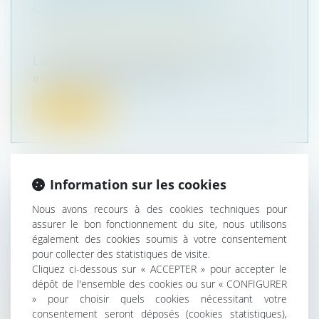
COMMISSION DE L’INFRACTION
Droit de la famille, des personnes et de leur
patrimoine
/
Divorce et séparation
La non-présentation d’enfant, aussi appelée :
enlèvement parental, constitue...
Lire la suite
Information sur les cookies
RÉGIME DUTREIL : LA LOCATION
Nous avons recours à des cookies techniques pour
ÉQUIPÉE EST-ELLE UNE ACTIVITÉ
assurer le bon fonctionnement du site, nous utilisons
également des cookies soumis à votre consentement
ÉLIGIBLE ?
pour collecter des statistiques de visite.
Droit des sociétés
/
Transmission d’entreprise
Cliquez ci-dessous sur « ACCEPTER » pour accepter le
Venant une nouvelle fois contredire la position
dépôt de l'ensemble des cookies ou sur « CONFIGURER
administrative, la Cour de ca...
» pour choisir quels cookies nécessitant votre
consentement seront déposés (cookies statistiques),