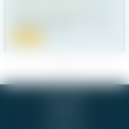
Droit de la famille, des personnes et de leur
patrimoine
/
Patrimoine et succession
L’illustration par un exemple de la problématique
soulevée semble ici nécessa...
Lire la suite
<<
<
...
27
28
29
30
31
32
33
...
>
>>
GIE ALPHA-JURIS
54 RUE DE BEL AIR
44000 NANTES
Cabinet BNA
Tél :
02 51 72 36 36