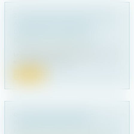
ZAN : PAS DE RÉVOLUTION MAIS DES
AJUSTEMENTS TECHNIQUES
D'IMPORTANCE DANS LES DEUX
DÉCRETS EN CONSULTATION
Droit public
/
Droit de l'urbanisme
Le ministère de la Transition écologique a ouvert
le 13 juin 2023 une consult...
Lire la suite
QPC : LÉGATAIRE UNIVERSEL,
INDEMNITÉ DE RÉDUCTION ET
PAIEMENT DES DROITS DE SUCCESSION