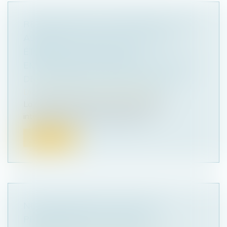
REVENDICATION DE PROPRIÉTÉ : UNE
ASSIGNATION AUX FINS DE FAIRE
ÉTABLIR LA PREUVE D’UN
EMPIÉTEMENT INTERROMPT LE DÉLAI
DE LA PRESCRIPTION ACQUISITIVE
Droit immobilier
/
Droit de la propriété
La demande en justice, même en référé,
interrompt le délai de prescription ai...
Lire la suite
NON-PRÉSENTATION D’ENFANT :
PRÉCISION SUR LE LIEU DE