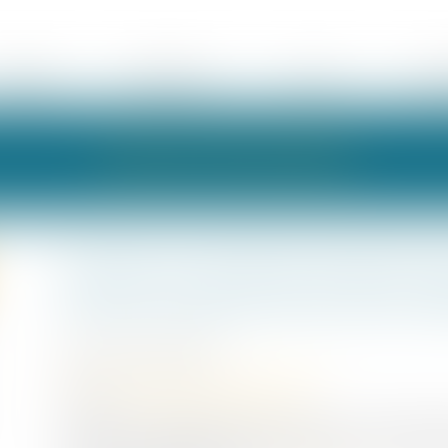
ÉQUIPE
EXPERTISES
ACTUS
HON
LES ACTUALITÉS
Action en remboursement de c
terrain d'autrui avec des ma
Publié le :
03/10/2023
Droit immobilier
/
Droit de la propriété
Source :
www.lemag-juridique.com
L'action en remboursement de celui qui a construit sur 