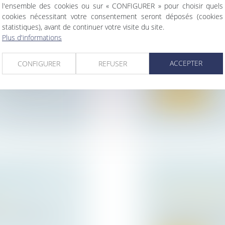
l'ensemble des cookies ou sur « CONFIGURER » pour choisir quels
cookies nécessitant votre consentement seront déposés (cookies
CELUI QUI A
CONGÉ D’ADOPT
statistiques), avant de continuer votre visite du site.
UTRUI AVEC
Droit de la famille,
Plus d'informations
Filiation
NT
Le décret du 12 se
ACCEPTER
CONFIGURER
REFUSER
les travailleurs...
onstruit sur le
Lire la suite
FETS DE LA
VIOLENCES CO
Droit de la famille,
Violences familiales
ise
De septembre à no
 contrôle d'une