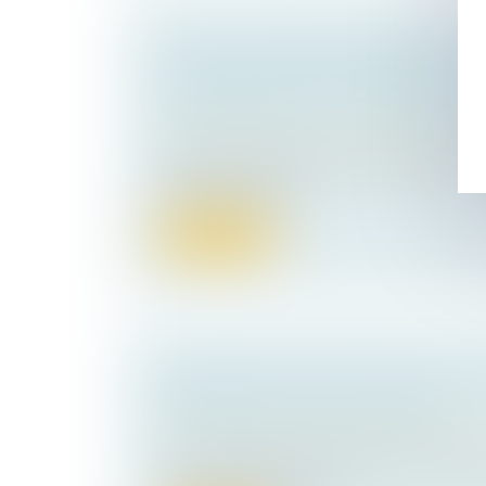
ACTION EN REMBOURSEMENT DE 
CONSTRUIT SUR LE TERRAIN D'A
DES MATÉRIAUX LUI APPARTENA
Droit immobilier
/
Droit de la propriété
L'action en remboursement de celui qui a c
terrain d'autrui av...
Lire la suite
CESSION DE PARTS SOCIALES : EF
PRÉSOMPTION DE SOLIDARITÉ
Droit des sociétés
/
Transmission d’entrepr
Les conventions qui emportent cession de