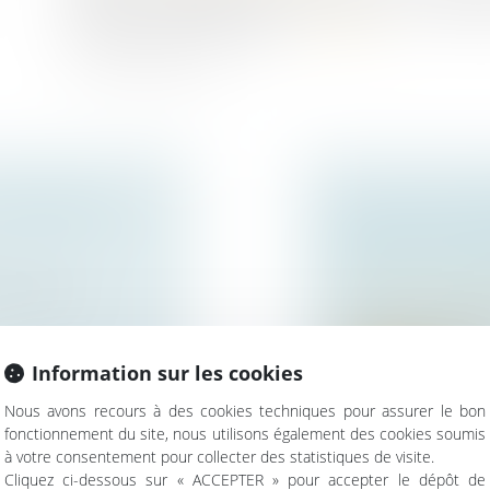
contre le propriétaire du fonds, prévue au troisiè
subordonnée à son éviction...
Lire la suite
CONTRÔLE DE
SAUF CLAUSE 
PRESCRIT PAR 
BAILLEUR COM
la Cour de
Droit commercial
/
La clause du bail m
locataire commercial
Information sur les cookies
Lire la suite
Nous avons recours à des cookies techniques pour assurer le bon
fonctionnement du site, nous utilisons également des cookies soumis
à votre consentement pour collecter des statistiques de visite.
Cliquez ci-dessous sur « ACCEPTER » pour accepter le dépôt de