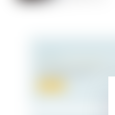
CONFISCATION DES SCELLÉS ET 
LÉGALITÉ
Droit pénal
/
Droit pénal des affaires
Par une décision du 13 septembre 2023, 
cassation rappelle en matiè...
Lire la suite