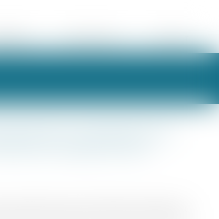
ORAIRES
ESPACE CLIENT
CONTACT
elui qui a construit sur le
tériaux lui appartenant
le terrain d'autrui avec des matériaux lui appartenant,