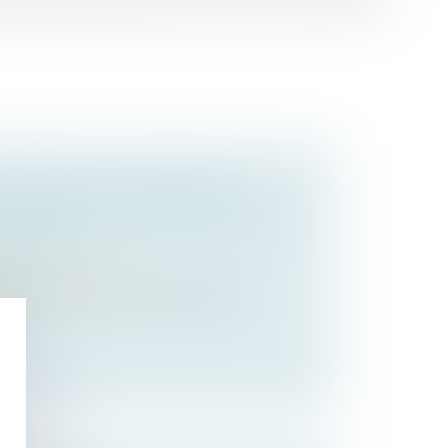
me alinéa de l'article 555 du Code civil, n'est pas
EXPRESSE, LE RAVALEMENT
L'ADMINISTRATION PÈSE SUR LE
MERCIAL
Baux commerciaux
ettant le ravalement à la charge du
 n...