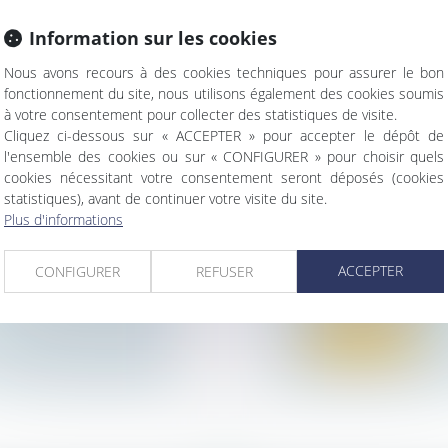
Lire la suite
Information sur les cookies
Nous avons recours à des cookies techniques pour assurer le bon
fonctionnement du site, nous utilisons également des cookies soumis
à votre consentement pour collecter des statistiques de visite.
Cliquez ci-dessous sur « ACCEPTER » pour accepter le dépôt de
E : LA
SUSPENSION D
l'ensemble des cookies ou sur « CONFIGURER » pour choisir quels
ORME
COMMERCIAL : 
cookies nécessitant votre consentement seront déposés (cookies
NÉCESSAIRE LO
statistiques), avant de continuer votre visite du site.
INEXPLOITABLE
Plus d'informations
ambre commerciale
Actualités du cabin
Bail commercial/Dro
ACCEPTER
CONFIGURER
REFUSER
chambre civile, 18...
Lire la suite
<<
<
1
>
>>